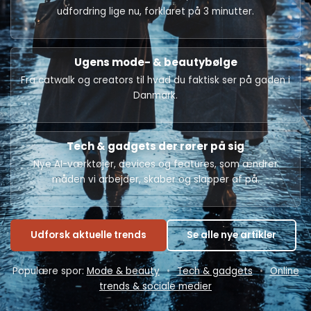
udfordring lige nu, forklaret på 3 minutter.
Ugens mode- & beautybølge
Fra catwalk og creators til hvad du faktisk ser på gaden i
Danmark.
Tech & gadgets der rører på sig
Nye AI-værktøjer, devices og features, som ændrer
måden vi arbejder, skaber og slapper af på.
Udforsk aktuelle trends
Se alle nye artikler
Populære spor:
Mode & beauty
•
Tech & gadgets
•
Online
trends & sociale medier