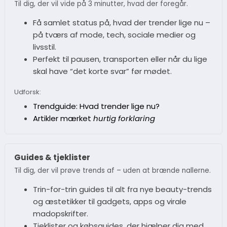
Til dig, der vil vide på 3 minutter, hvad der foregår.
Få samlet status på, hvad der trender lige nu –
på tværs af mode, tech, sociale medier og
livsstil.
Perfekt til pausen, transporten eller når du lige
skal have “det korte svar” før mødet.
Udforsk:
Trendguide: Hvad trender lige nu?
Artikler mærket
hurtig forklaring
Guides & tjeklister
Til dig, der vil prøve trends af – uden at brænde nallerne.
Trin-for-trin guides til alt fra nye beauty-trends
og æstetikker til gadgets, apps og virale
madopskrifter.
Tjeklister og købsguides, der hjælper dig med