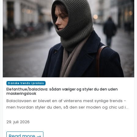
Danske trends i praksis
Elefanthue/balaclava: sådan vælger og styler du den uden
maskeringslook
Balaclavaen er blevet en af vinterens mest synlige trends -
men hvordan styler du den, så den ser moden og chic ud i…
29. juli 2026
Read more →