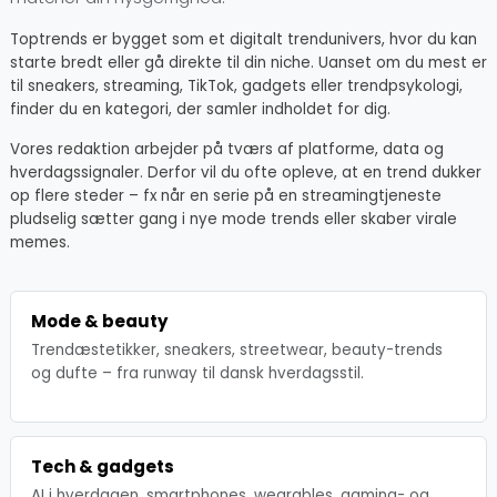
Toptrends er bygget som et digitalt trendunivers, hvor du kan
starte bredt eller gå direkte til din niche. Uanset om du mest er
til sneakers, streaming, TikTok, gadgets eller trendpsykologi,
finder du en kategori, der samler indholdet for dig.
Vores redaktion arbejder på tværs af platforme, data og
hverdagssignaler. Derfor vil du ofte opleve, at en trend dukker
op flere steder – fx når en serie på en streamingtjeneste
pludselig sætter gang i nye mode trends eller skaber virale
memes.
Mode & beauty
Trendæstetikker, sneakers, streetwear, beauty-trends
og dufte – fra runway til dansk hverdagsstil.
Tech & gadgets
AI i hverdagen, smartphones, wearables, gaming- og