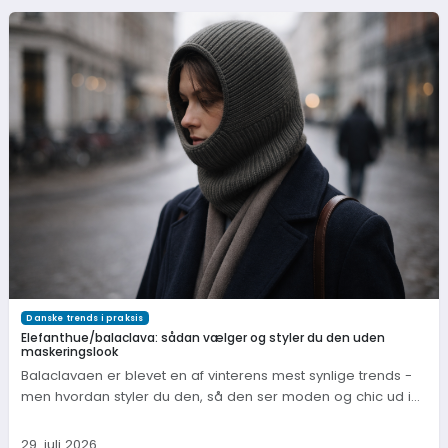
Danske trends i praksis
Elefanthue/balaclava: sådan vælger og styler du den uden
maskeringslook
Balaclavaen er blevet en af vinterens mest synlige trends -
men hvordan styler du den, så den ser moden og chic ud i…
29. juli 2026