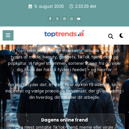
Videre
9. august 2026
2:33:32 AM
Hvad trender lige nu?
til
indhold
Et redaktionelt overblik over de vigtigste trends i mode, tech,
sociale medier og hverdagen – forklaret, kurateret og gjort
brugbar for dig.
På Toptrends samler vi de stærkeste aktuelle trends på
tværs af mode, beauty, gadgets, TikTok, hjem, mad og
popkultur. Vi følger strømmen, sorterer støjen fra og viser
dig, hvad der faktisk fylder i feedet – og hvorfor.
For dig betyder det: ét sted, hvor du kan få overblik, blive
inspireret og vælge præcis de tendenser, der giver mening i
din hverdag, din stil eller dit arbejde.
Dagens online trend
Den mest omtalte TikTok-trend, meme eller virale