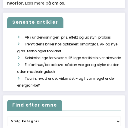
hvorfor.
Læs mere på
om os
.
Seneste artikler
VR i undervisningen: pris, effekt og udstyr i praksis
Fremtidens briller hos optikeren: smartglas, AR og nye
glas-teknologier forklaret
Selskabslege for voksne: 25 lege der ikke bliver akavede
Elefanthue/balaclava: sådan vælger og styler du den
uden maskeringslook
Taurin: hvad er det, virker det – og hvor meget er der i
energidrikke?
Find efter emne
Find
efter