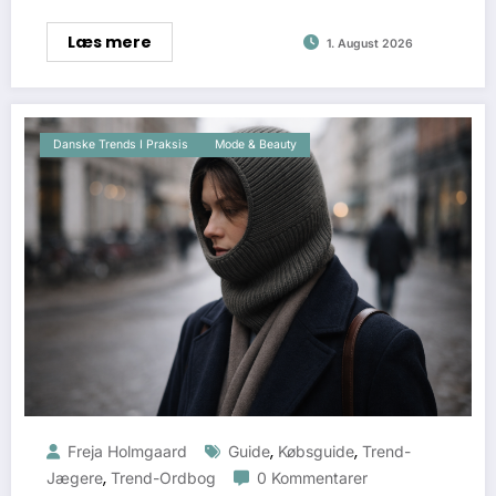
Læs mere
1. August 2026
Danske Trends I Praksis
Mode & Beauty
,
,
Freja Holmgaard
Guide
Købsguide
Trend-
,
Jægere
Trend-Ordbog
0 Kommentarer