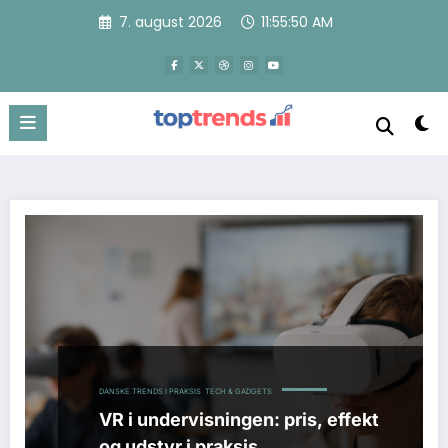
Videre
7. august 2026
11:55:52 AM
til
indhold
DANSKE TRENDS I PRAKSIS
TECH & GADGETS
VR i undervisningen: pris, effekt
og udstyr i praksis