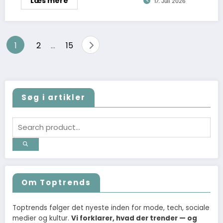
Læs mere
17. Juli 2026
Indlægsinddeling
1
2
15
…
Søg i artikler
Om Toptrends
Toptrends følger det nyeste inden for mode, tech, sociale
medier og kultur.
Vi forklarer, hvad der trender — og