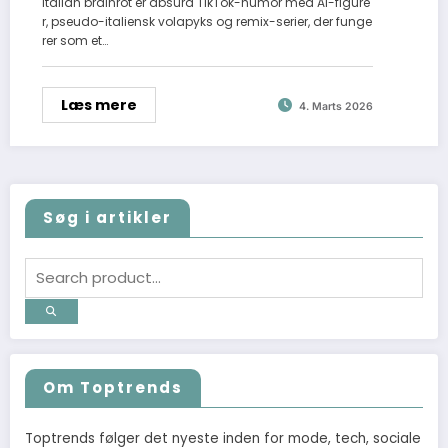
Italian brainrot er absurd TikTok-humor med AI-figure
r, pseudo-italiensk volapyks og remix-serier, der funge
rer som et…
Læs mere
4. Marts 2026
Søg i artikler
Om Toptrends
Toptrends følger det nyeste inden for mode, tech, sociale