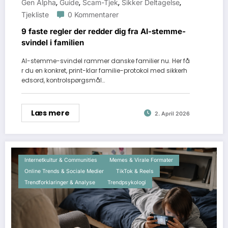
,
,
,
,
Gen Alpha
Guide
Scam-Tjek
Sikker Deltagelse
Tjekliste
0 Kommentarer
9 faste regler der redder dig fra AI-stemme-
svindel i familien
AI-stemme-svindel rammer danske familier nu. Her få
r du en konkret, print-klar familie-protokol med sikkerh
edsord, kontrolspørgsmål…
Læs mere
2. April 2026
Internetkultur & Communities
Memes & Virale Formater
Online Trends & Sociale Medier
TikTok & Reels
Trendforklaringer & Analyse
Trendpsykologi