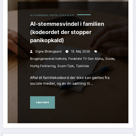
AI I HVERDAGEN
DIGITAL ETIK & DEBAT
AI-stemmesvindel i familien
(kodeordet der stopper
panikopkald)
Signe Østergaard
13. Maj 2026
,
,
,
Brugergenereret Indhold
Forældre Til Gen Alpha
Guide
,
,
Hurtig Forklaring
Scam-Tjek
Tjekliste
Aftal ét familiekodeord der ikke kan gættes fra
sociale medier, og øv én sætning til…
Læs mere