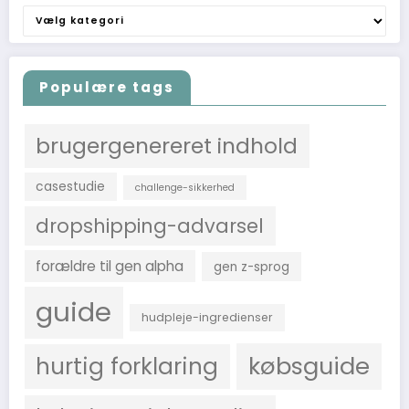
Find
efter
emne
Populære tags
brugergenereret indhold
casestudie
challenge-sikkerhed
dropshipping-advarsel
forældre til gen alpha
gen z-sprog
guide
hudpleje-ingredienser
købsguide
hurtig forklaring