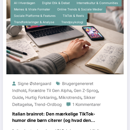
AI I Hverdagen
Digital Etik & Debat
Internetkultur & Communities
Memes & Virale Formater
Online Trends & Sociale Medier
Sociale Platforme & Features
TikTok & Reels
Trendforklaringer & Analyse
Trendpsykologi
Signe Østergaard
Brugergenereret
,
,
,
Indhold
Forældre Til Gen Alpha
Gen Z-Sprog
,
,
,
Guide
Hurtig Forklaring
Mikrotrends
Sikker
,
Deltagelse
Trend-Ordbog
1 Kommentarer
Italian brainrot: Den mærkelige TikTok-
humor dine børn citerer (og hvad den
egentlig betyder)