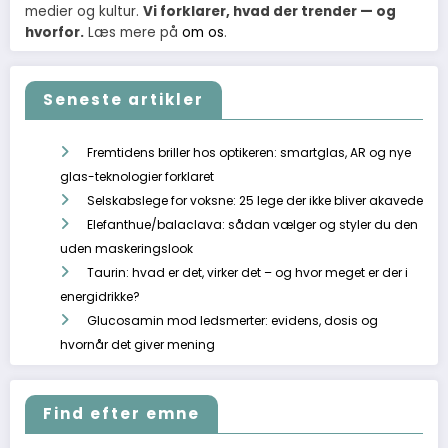
medier og kultur.
Vi forklarer, hvad der trender — og
hvorfor.
Læs mere på
om os
.
Seneste artikler
Fremtidens briller hos optikeren: smartglas, AR og nye
glas-teknologier forklaret
Selskabslege for voksne: 25 lege der ikke bliver akavede
Elefanthue/balaclava: sådan vælger og styler du den
uden maskeringslook
Taurin: hvad er det, virker det – og hvor meget er der i
energidrikke?
Glucosamin mod ledsmerter: evidens, dosis og
hvornår det giver mening
Find efter emne