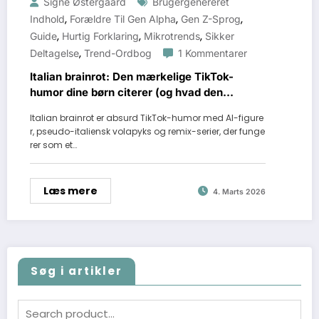
Signe Østergaard
Brugergenereret
,
,
,
Indhold
Forældre Til Gen Alpha
Gen Z-Sprog
,
,
,
Guide
Hurtig Forklaring
Mikrotrends
Sikker
,
Deltagelse
Trend-Ordbog
1 Kommentarer
Italian brainrot: Den mærkelige TikTok-
humor dine børn citerer (og hvad den
egentlig betyder)
Italian brainrot er absurd TikTok-humor med AI-figure
r, pseudo-italiensk volapyks og remix-serier, der funge
rer som et…
Læs mere
4. Marts 2026
Søg i artikler