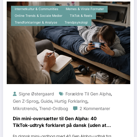
Internetkultur & Communities
Memes & Virale Formater
Online Trends & Sociale Medier
TikTok & Reels
Trendforklaringer & Analyse
Trendpsykologi
,
Signe Østergaard
Forældre Til Gen Alpha
,
,
,
Gen Z-Sprog
Guide
Hurtig Forklaring
,
Mikrotrends
Trend-Ordbog
2 Kommentarer
Din mini-oversætter til Gen Alpha: 40
TikTok-udtryk forklaret på dansk (uden at
crashe samtalen)
En dansk mini-ordbog med 40 Gen Alpha-udtryk fra