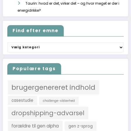
Taurin: hvad er det, virker det – og hvor meget er der i
energidrikke?
Find efter emne
Find
efter
emne
Populære tags
brugergenereret indhold
casestudie
challenge-sikkerhed
dropshipping-advarsel
forældre til gen alpha
gen z-sprog