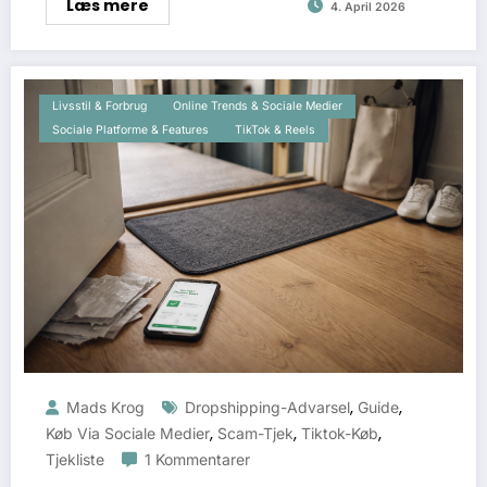
Læs mere
4. April 2026
Livsstil & Forbrug
Online Trends & Sociale Medier
Sociale Platforme & Features
TikTok & Reels
,
,
Mads Krog
Dropshipping-Advarsel
Guide
,
,
,
Køb Via Sociale Medier
Scam-Tjek
Tiktok-Køb
Tjekliste
1 Kommentarer