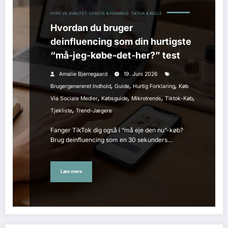
HYPE VS. KVALITET
LIVSSTIL & FORBRUG
TIKTOK & REELS
Hvordan du bruger
deinfluencing som din hurtigste
“må-jeg-købe-det-her?” test
Amalie Bjerregaard
19. Juni 2026
,
,
,
Brugergenereret Indhold
Guide
Hurtig Forklaring
Køb
,
,
,
,
Via Sociale Medier
Købsguide
Mikrotrends
Tiktok-Køb
,
Tjekliste
Trend-Jægere
Fanger TikTok dig også i “må eje den nu”-køb?
Brug deinfluencing som en 30 sekunders…
Læs mere