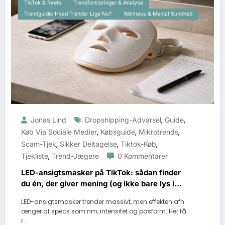
TikTok & Reels
Trendforklaringer & Analyse
Trendguide: Hvad Trender Lige Nu?
Wellness & Mental Sundhed
,
,
Jonas Lind
Dropshipping-Advarsel
Guide
,
,
,
Køb Via Sociale Medier
Købsguide
Mikrotrends
,
,
,
Scam-Tjek
Sikker Deltagelse
Tiktok-Køb
,
Tjekliste
Trend-Jægere
0 Kommentarer
LED-ansigtsmasker på TikTok: sådan finder
du én, der giver mening (og ikke bare lys i
hovedet)
LED-ansigtsmasker trender massivt, men effekten afh
ænger af specs som nm, intensitet og pasform. Her få
r…