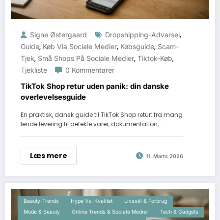
,
Signe Østergaard
Dropshipping-Advarsel
,
,
,
Guide
Køb Via Sociale Medier
Købsguide
Scam-
,
,
,
Tjek
Små Shops På Sociale Medier
Tiktok-Køb
Tjekliste
0 Kommentarer
TikTok Shop retur uden panik: din danske
overlevelsesguide
En praktisk, dansk guide til TikTok Shop retur: fra mang
lende levering til defekte varer, dokumentation,…
Læs mere
11. Marts 2026
Beauty-Trends
Hype Vs. Kvalitet
Livsstil & Forbrug
Mode & Beauty
Online Trends & Sociale Medier
Tech & Gadgets