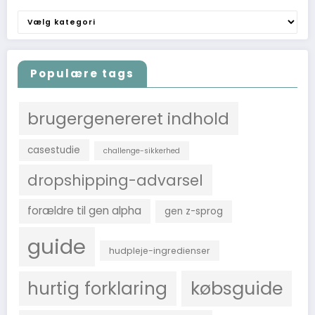
Find
efter
emne
Populære tags
brugergenereret indhold
casestudie
challenge-sikkerhed
dropshipping-advarsel
forældre til gen alpha
gen z-sprog
guide
hudpleje-ingredienser
købsguide
hurtig forklaring