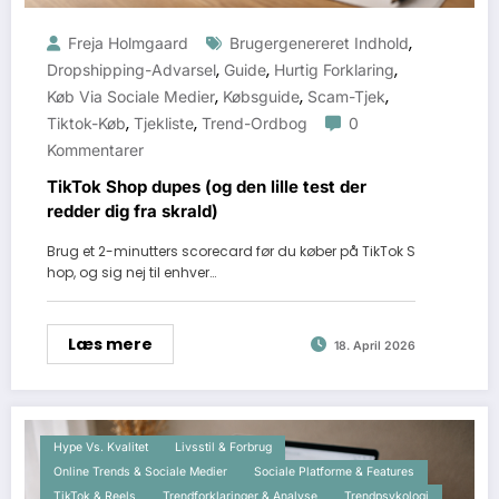
,
Freja Holmgaard
Brugergenereret Indhold
,
,
,
Dropshipping-Advarsel
Guide
Hurtig Forklaring
,
,
,
Køb Via Sociale Medier
Købsguide
Scam-Tjek
,
,
Tiktok-Køb
Tjekliste
Trend-Ordbog
0
Kommentarer
TikTok Shop dupes (og den lille test der
redder dig fra skrald)
Brug et 2-minutters scorecard før du køber på TikTok S
hop, og sig nej til enhver…
Læs mere
18. April 2026
Hype Vs. Kvalitet
Livsstil & Forbrug
Online Trends & Sociale Medier
Sociale Platforme & Features
TikTok & Reels
Trendforklaringer & Analyse
Trendpsykologi