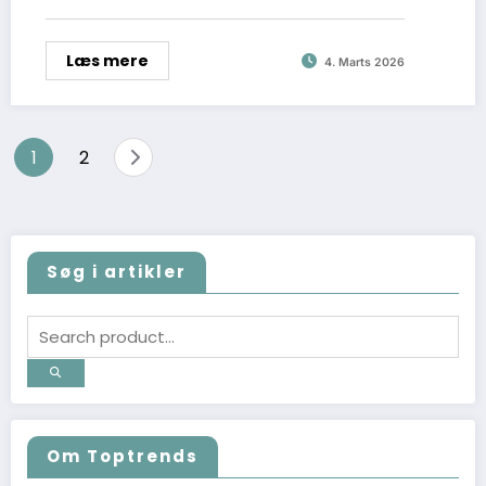
Læs mere
4. Marts 2026
Indlægsinddeling
1
2
Søg i artikler
Om Toptrends