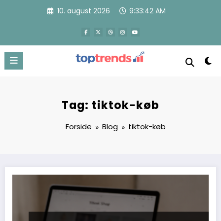
Videre
10. august 2026
9:33:44 AM
til
indhold
Tag: tiktok-køb
Forside
Blog
tiktok-køb