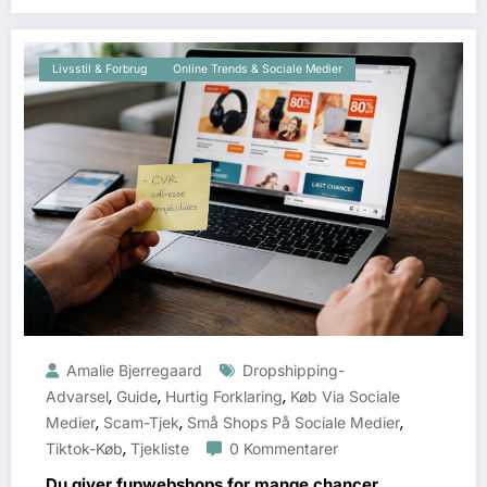
Livsstil & Forbrug
Online Trends & Sociale Medier
Amalie Bjerregaard
Dropshipping-
,
,
,
Advarsel
Guide
Hurtig Forklaring
Køb Via Sociale
,
,
,
Medier
Scam-Tjek
Små Shops På Sociale Medier
,
Tiktok-Køb
Tjekliste
0 Kommentarer
Du giver fupwebshops for mange chancer