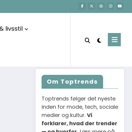
Søg i artikler
rer ikke bare
 livsstil
er faktisk
Om Toptrends
Toptrends følger det nyeste
inden for mode, tech, sociale
medier og kultur.
Vi
forklarer, hvad der trender
— og hvorfor.
Læs mere på