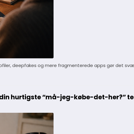
profiler, deepfakes og mere fragmenterede apps gør det svæ
din hurtigste “må-jeg-købe-det-her?” te