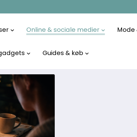
dier
kTok og Instagram til YouTube, X og nye platforme. Vi forkla
ser
Online & sociale medier
Mode &
ordan du kan spotte, om det er en kort hype eller noget, d
små “sådan bruger du det”-greb.
gadgets
Guides & køb
ildtid og dårlige matches