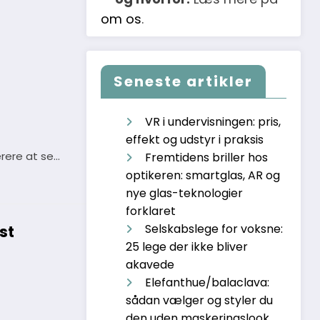
om os
.
Seneste artikler
VR i undervisningen: pris,
effekt og udstyr i praksis
rere at se…
Fremtidens briller hos
optikeren: smartglas, AR og
nye glas-teknologier
forklaret
Selskabslege for voksne:
st
25 lege der ikke bliver
akavede
Elefanthue/balaclava:
sådan vælger og styler du
den uden maskeringslook