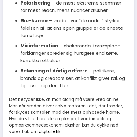
Polarisering
– de mest ekstreme stemmer
får mest reach, mens nuancer drukner
Eko-kamre
– vrede over “de andre” styrker
følelsen af, at ens egen gruppe er de eneste
fornuftige
Misinformation
– chokerende, forsimplede
forklaringer spreder sig hurtigere end tørre,
korrekte rettelser
Belønning af dårlig adfærd
– politikere,
brands og creators ser, at konflikt giver tal, og
tilpasser sig derefter
Det betyder ikke, at man aldrig må være vred online.
Men når vreden bliver selve motoren i det, der trender,
forskydes samtalen mod det mest ophidsede hjørne.
Hvis du vil se flere eksempler på, hvordan etik og
opmærksomhedsøkonomi clasher, kan du dykke ned i
vores hub om
digital etik
.