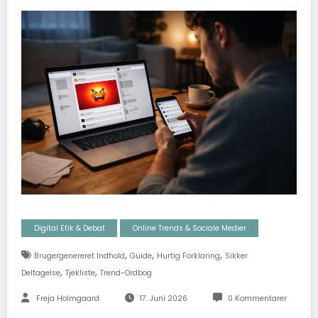
Digital Etik & Debat
Online Trends & Sociale Medier
,
,
,
Brugergenereret Indhold
Guide
Hurtig Forklaring
Sikker
,
,
Deltagelse
Tjekliste
Trend-Ordbog
Freja Holmgaard
17. Juni 2026
0 Kommentarer