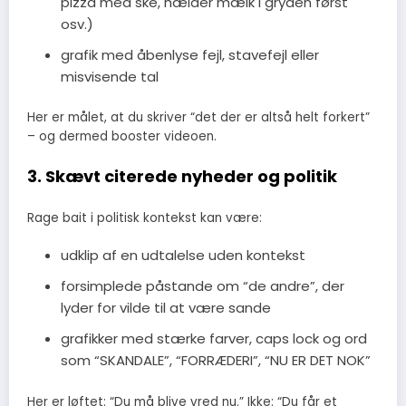
pizza med ske, hælder mælk i gryden først
osv.)
grafik med åbenlyse fejl, stavefejl eller
misvisende tal
Her er målet, at du skriver “det der er altså helt forkert”
– og dermed booster videoen.
3. Skævt citerede nyheder og politik
Rage bait i politisk kontekst kan være:
udklip af en udtalelse uden kontekst
forsimplede påstande om “de andre”, der
lyder for vilde til at være sande
grafikker med stærke farver, caps lock og ord
som “SKANDALE”, “FORRÆDERI”, “NU ER DET NOK”
Her er løftet: “Du må blive vred nu.” Ikke: “Du får et