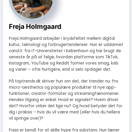
Freja Holmgaard
Freja Holmgaard arbejder i krydsfeltet mellem digital
kultur, teknologi og forbrugertendenser. Hun er uddannet
cand.it. fra IT-Universitetet i København og har brugt de
seneste år på at følge, hvordan platforme som TikTok,
Instagram, YouTube og Reddit former vores smag, køb
og vaner – ofte hurtigere, end vi selv opdager det.
På toptrends.dk skriver hun om det, der trender nu: fra
micro-aesthetics og populære produkter til nye app-
funktioner, creator-formater og streamingfænomener.
Hendes tilgang er enkel: Hvad er signalet? Hvem driver
det? Hvorfor virker det lige nu? Og hvad betyder det for
dig i praksis – hvis du vil være med (eller hvis du hellere
vil springe over)?
Freja er kendt for at skille hype fra substans. Hun læner