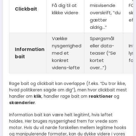
Få dig til at
misvisende
FO
Clickbait
klikke videre
overskrift, “du
sku
gætter
eft
aldrig…”
Vække
Spørgsmål
nysgerrighed
eller data-
Int
Information
med et
teaser (“Se
lyst
bait
konkret
kortet
fo
videns-løfte
over…”)
Rage bait og clickbait kan overlappe (f.eks. “Du tror ikke,
hvad politikeren sagde om dig”), men hvor clickbait mest
handler om
klik
, handler rage bait om
reaktioner
og
skænderier
.
Information bait kan være helt legitimt, hvis løftet
holdes. Her bruges nysgerrighed frem for vrede som
motor. Hvis du vil nørde forskellen mellem legitime hooks
og manipulerende formater, kan du dykke videre i vores