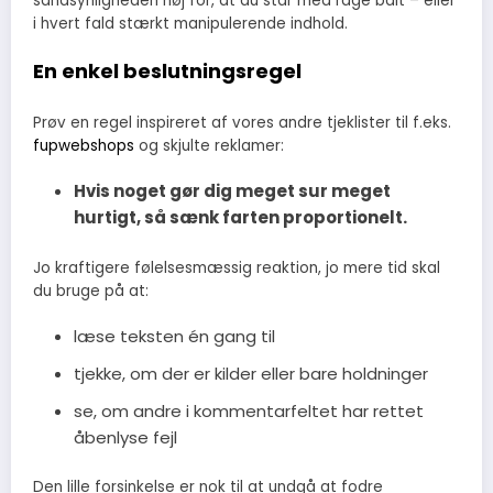
sandsynligheden høj for, at du står med rage bait – eller
i hvert fald stærkt manipulerende indhold.
En enkel beslutningsregel
Prøv en regel inspireret af vores andre tjeklister til f.eks.
fupwebshops
og skjulte reklamer:
Hvis noget gør dig meget sur meget
hurtigt, så sænk farten proportionelt.
Jo kraftigere følelsesmæssig reaktion, jo mere tid skal
du bruge på at:
læse teksten én gang til
tjekke, om der er kilder eller bare holdninger
se, om andre i kommentarfeltet har rettet
åbenlyse fejl
Den lille forsinkelse er nok til at undgå at fodre