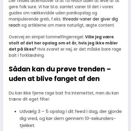
Der findes alternativer til at få reach uden at leve af at
gøre folk sure. Vi har bl.a. samlet vaner til det i vores
guides om rækkevidde uden panikopslag og
manipulerende greb, f.eks.
threads-vaner der giver dig
reach
og artiklerne om mere naturligt, ægte content.
Overvej en simpel tommelfingerregel:
Ville jeg være
stolt af det her opslag om et år, hvis jeg ikke måler
det på likes?
Hvis svaret er nej, er det måske bare rage
bait i forklædning.
Sådan kan du prøve trenden –
uden at blive fanget af den
Du kan ikke fjerne rage bait fra internettet, men du kan
træne dit eget filter:
Udvælg 3 – 5 opslag i dit feed i dag, der gjorde
dig vred, og kør dem gennem 10-sekunders-
tjekket.