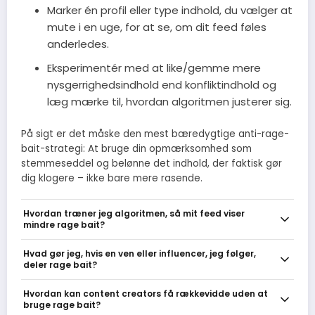
Marker én profil eller type indhold, du vælger at
mute i en uge, for at se, om dit feed føles
anderledes.
Eksperimentér med at like/gemme mere
nysgerrighedsindhold end konfliktindhold og
læg mærke til, hvordan algoritmen justerer sig.
På sigt er det måske den mest bæredygtige anti-rage-
bait-strategi: At bruge din opmærksomhed som
stemmeseddel og belønne det indhold, der faktisk gør
dig klogere – ikke bare mere rasende.
Hvordan træner jeg algoritmen, så mit feed viser
mindre rage bait?
Gør det enkelt: fjern eller mute accounts der ofte provokerer, brug
Hvad gør jeg, hvis en ven eller influencer, jeg følger,
'ikke interesseret' eller skjul opslag, og følg flere nuancerede kilder.
deler rage bait?
Aktivt engagement med roligt, informativt indhold sender
hurtigere signaler om, hvad du vil se mere af.
Start privat: spørg efter kilden eller kom med en rolig opfølgning i
Hvordan kan content creators få rækkevidde uden at
DM i stedet for at slås i kommentarfeltet. Hvis det gentager sig,
bruge rage bait?
kan du mute eller unfollow uden drama - det er en effektiv måde