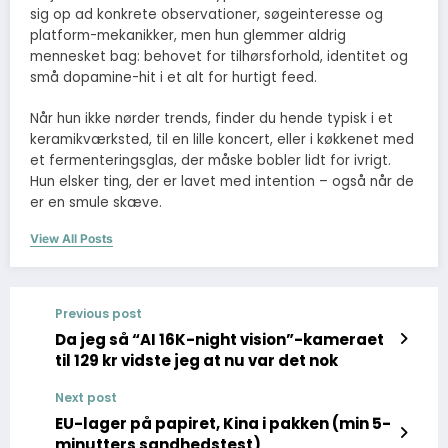
sig op ad konkrete observationer, søgeinteresse og
platform-mekanikker, men hun glemmer aldrig
mennesket bag: behovet for tilhørsforhold, identitet og
små dopamine-hit i et alt for hurtigt feed.
Når hun ikke nørder trends, finder du hende typisk i et
keramikværksted, til en lille koncert, eller i køkkenet med
et fermenteringsglas, der måske bobler lidt for ivrigt.
Hun elsker ting, der er lavet med intention – også når de
er en smule skæve.
View All Posts
Previous post
Da jeg så “AI 16K-night vision”-kameraet
til 129 kr vidste jeg at nu var det nok
Next post
EU-lager på papiret, Kina i pakken (min 5-
minutters sandhedstest)