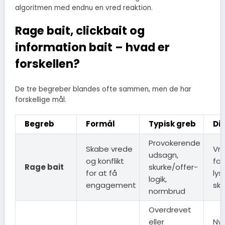
algoritmen med endnu en vred reaktion.
Rage bait, clickbait og
information bait – hvad er
forskellen?
De tre begreber blandes ofte sammen, men de har
forskellige mål.
Begreb
Formål
Typisk greb
Din
Provokerende
Skabe vrede
Vre
udsagn,
og konflikt
for
Rage bait
skurke/offer-
for at få
lyst
logik,
engagement
sk
normbrud
Overdrevet
eller
Nys