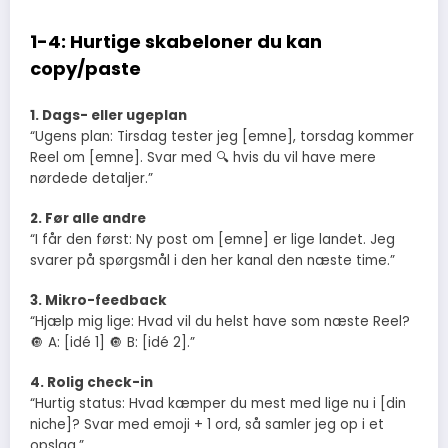
1-4: Hurtige skabeloner du kan
copy/paste
1. Dags- eller ugeplan
“Ugens plan: Tirsdag tester jeg [emne], torsdag kommer
Reel om [emne]. Svar med 🔍 hvis du vil have mere
nørdede detaljer.”
2. Før alle andre
“I får den først: Ny post om [emne] er lige landet. Jeg
svarer på spørgsmål i den her kanal den næste time.”
3. Mikro-feedback
“Hjælp mig lige: Hvad vil du helst have som næste Reel?
🔘 A: [idé 1] 🔘 B: [idé 2].”
4. Rolig check-in
“Hurtig status: Hvad kæmper du mest med lige nu i [din
niche]? Svar med emoji + 1 ord, så samler jeg op i et
opslag.”