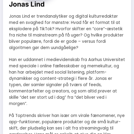
Jonas Lind
Jonas Lind er trendanalytiker og digital kulturredaktør
med en svaghed for mønstre: Hvad får et format til at
eksplodere på TikTok? Hvorfor skifter en “core”-æstetik
fra niche til mainstream på få uger? Og hvilke produkter
bliver populære, fordi de er gode – versus fordi
algoritmen gør dem uundgåelige?
Han er uddannet i medievidenskab fra Aarhus Universitet
med speciale i online fællesskaber og memekultur, og
han har arbejdet med social listening, platform-
dynamikker og content-strategi i flere år. Jonas er
typen, der samler signaler på tværs af feeds,
kommentarfelter og creators, og som altid prøver at
skille “det ser stort ud i dag” fra “det bliver ved i
morgen”.
På Toptrends skriver han især om virale fænomener, nye
app-funktioner, populære produkter og de små kultur-
skift, der pludselig kan ses i alt fra streamingvalg til