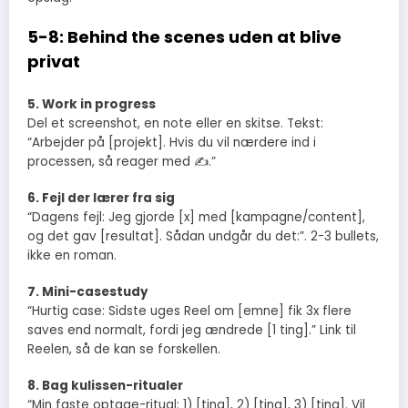
5-8: Behind the scenes uden at blive
privat
5. Work in progress
Del et screenshot, en note eller en skitse. Tekst:
“Arbejder på [projekt]. Hvis du vil nærdere ind i
processen, så reager med ✍️.”
6. Fejl der lærer fra sig
“Dagens fejl: Jeg gjorde [x] med [kampagne/content],
og det gav [resultat]. Sådan undgår du det:”. 2-3 bullets,
ikke en roman.
7. Mini-casestudy
“Hurtig case: Sidste uges Reel om [emne] fik 3x flere
saves end normalt, fordi jeg ændrede [1 ting].” Link til
Reelen, så de kan se forskellen.
8. Bag kulissen-ritualer
“Min faste optage-ritual: 1) [ting], 2) [ting], 3) [ting]. Vil