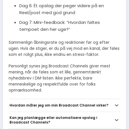
Dag 6: Ét opslag der peger videre på en
Reel/post med god grund
Dag 7: Mini-feedback: “Hvordan føltes
tempoet den her uge?”
Sammenlign åbningsrate og reaktioner før og efter
ugen. Hvis de stiger, er du på vej mod en kanal, der føles
som et roligt plus, ikke endnu en stress-faktor.
Personligt synes jeg Broadcast Channels giver mest
mening, når de føles som et lille, gennemtænkt
nyhedsbrev i DM-listen. Ikke perfekte, bare
menneskelige og respektfulde over for folks
opmærksomhed.
Hvordan måler jeg om min Broadcast Channel virker?
Mål på åbnings- og reaktionsrater per opslag, klik på links og
Kan jeg planlægge eller automatisere opslag i
tilvækst eller frafald af abonnenter over tid. Brug UTM-links eller
Broadcast Channels?
korte tracking-URLer til at følge klik, og vurder success ud fra