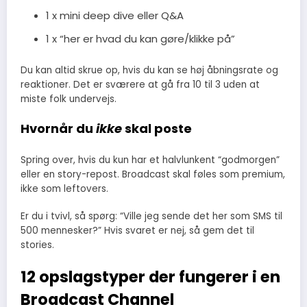
1 x mini deep dive eller Q&A
1 x “her er hvad du kan gøre/klikke på”
Du kan altid skrue op, hvis du kan se høj åbningsrate og
reaktioner. Det er sværere at gå fra 10 til 3 uden at
miste folk undervejs.
Hvornår du
ikke
skal poste
Spring over, hvis du kun har et halvlunkent “godmorgen”
eller en story-repost. Broadcast skal føles som premium,
ikke som leftovers.
Er du i tvivl, så spørg: “Ville jeg sende det her som SMS til
500 mennesker?” Hvis svaret er nej, så gem det til
stories.
12 opslagstyper der fungerer i en
Broadcast Channel