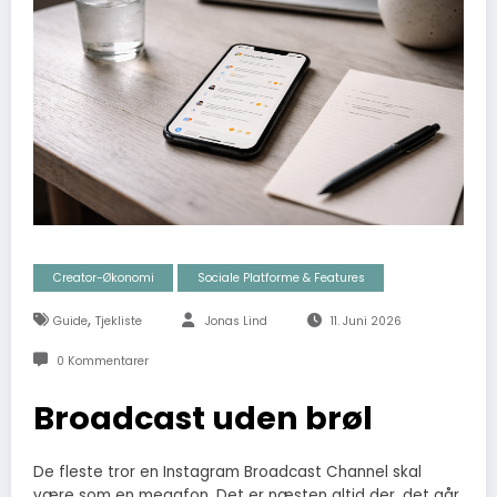
Creator-Økonomi
Sociale Platforme & Features
,
Guide
Tjekliste
Jonas Lind
11. Juni 2026
0 Kommentarer
Broadcast uden brøl
De fleste tror en Instagram Broadcast Channel skal
være som en megafon. Det er næsten altid der, det går