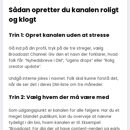
Sådan opretter du kanalen roligt
og klogt
Trin 1: Opret kanalen uden at stresse
Gå ind på din profil, tryk på de tre streger, vælg
Broadcast Channel. Giv den et navn der forklarer, hvad
folk får: “Nyhedsbreve i DM”, “Ugens drops” eller “Rolig
creator update”.
Undgå interne jokes i navnet. Folk skal kunne forstå det,
når de ser det i deres DM-liste om tre måneder.
Trin 2: Vælg hvem der må være med
Som udgangspunkt er kanalen for alle følgere. Har du et
meget blandet publikum, kan du overveje at nævne
tydeligt i din bio, hvem kanalen er til. Eksempel:
“Broadcast: For dig der vil have content-nerderi og early