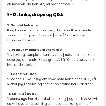
du have en lille tjekliste, så reagér med ✅.”
9-12: Links, drops og Q&A
9. Samlet link-drop
Brug kanalen til at samle links, du normalt ville smide
spredt ud. “Ugens 3 links om [niche]:” og så 1 linje
forklaring til hvert.
10. Produkt- eller content-drop
“Ny [e-bog, template, kursus, serie] ude. I den her kanal
deler jeg de første 3 tips gratis:”. Så får de værdi, selv
hvis de ikke køber.
11. Fast Q&A-slot
“Fredags-Q&A: Spørg om hvad som helst inden kl. 15, så
svarer jeg i stories og samler pointerne her i kanalen.”
12. Saml tråde op
“I denne uge har vi snakket om [x], [y] og [z]. Tryk 🔁 hvis
du vil have en opsamling som post, du kan gemme.”