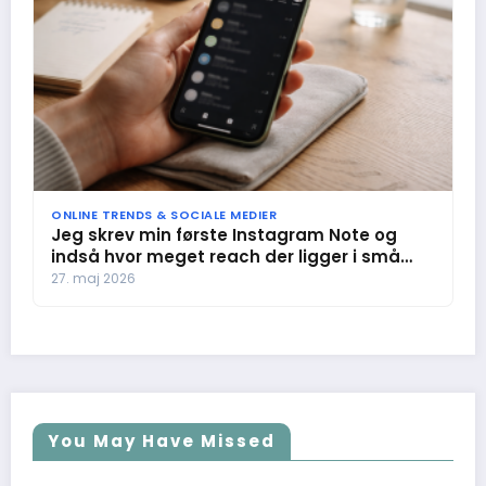
ONLINE TRENDS & SOCIALE MEDIER
Jeg skrev min første Instagram Note og
indså hvor meget reach der ligger i små
sætninger
27. maj 2026
You May Have Missed