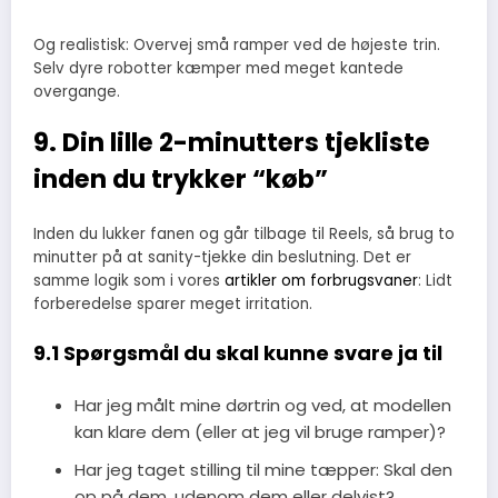
Og realistisk: Overvej små ramper ved de højeste trin.
Selv dyre robotter kæmper med meget kantede
overgange.
9. Din lille 2-minutters tjekliste
inden du trykker “køb”
Inden du lukker fanen og går tilbage til Reels, så brug to
minutter på at sanity-tjekke din beslutning. Det er
samme logik som i vores
artikler om forbrugsvaner
: Lidt
forberedelse sparer meget irritation.
9.1 Spørgsmål du skal kunne svare ja til
Har jeg målt mine dørtrin og ved, at modellen
kan klare dem (eller at jeg vil bruge ramper)?
Har jeg taget stilling til mine tæpper: Skal den
op på dem, udenom dem eller delvist?