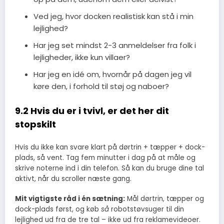
Ved jeg, hvor docken realistisk kan stå i min
lejlighed?
Har jeg set mindst 2-3 anmeldelser fra folk i
lejligheder, ikke kun villaer?
Har jeg en idé om, hvornår på dagen jeg vil
køre den, i forhold til støj og naboer?
9.2 Hvis du er i tvivl, er det her dit
stopskilt
Hvis du ikke kan svare klart på dørtrin + tæpper + dock-
plads, så vent. Tag fem minutter i dag på at måle og
skrive noterne ind i din telefon. Så kan du bruge dine tal
aktivt, når du scroller næste gang.
Mit vigtigste råd i én sætning:
Mål dørtrin, tæpper og
dock-plads først, og køb
så
robotstøvsuger til din
lejlighed ud fra de tre tal – ikke ud fra reklamevideoer.