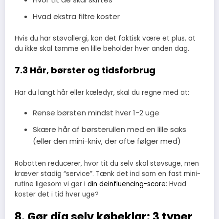
Hvad ekstra filtre koster
Hvis du har støvallergi, kan det faktisk være et plus, at
du ikke skal tømme en lille beholder hver anden dag.
7.3 Hår, børster og tidsforbrug
Har du langt hår eller kæledyr, skal du regne med at:
Rense børsten mindst hver 1-2 uge
Skære hår af børsterullen med en lille saks
(eller den mini-kniv, der ofte følger med)
Robotten reducerer, hvor tit du selv skal støvsuge, men
kræver stadig “service”. Tænk det ind som en fast mini-
rutine ligesom vi gør i
din deinfluencing-score
: Hvad
koster det i tid hver uge?
8. Gør dig selv købeklar: 3 typer