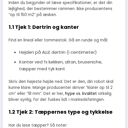
Inden du begynder at læse specifikationer, er det din
lejlighed, der bestemmer rammen. Ikke producentens
“op til 150 m2” på æsken.
1.1 Tjek 1: Dørtrin og kanter
Find en lineal eller tommestok. Gå en runde og mål:
Højden på ALLE dørtrin (i centimeter)
Kanter ved fx køkken, altan, bruseniche,
tæpper med tyk kant
Skriv den højeste højde ned. Det er den, din robot skal
kunne klare. Mange producenter skriver “klarer op til 2
cm” eller “18 mm”. Det er her,
hype vs. kvalitet
virkelig
bliver synlig, for der fuskes lidt i markedsføringen.
1.2 Tjek 2: Tæppernes type og tykkelse
Har du løse tæpper? Så noter: