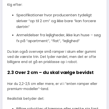
Kig efter:
Specifikationer hvor producenten tydeligt
skriver “op til 2 cm” og ikke bare “kan forcere
dørtrin”
Anmeldelser fra lejligheder, ikke kun huse – søg
fx på “apartment”, “flat”, “lejlighed”
Du kan også overveje små ramper i skum eller gummi
ved de værste trin. Det lyder nørdet, men det er ofte
billigere end at gå en prisklasse op i robot.
2.3 Over 2 cm – du skal vælge bevidst
Har du 2,2-2,5 cm eller mere, er vi i “enten ramper eller
premium-modeller”-land.
Realistisk betyder det:
Billige robotter vil kæmpe eller sætte sig fast