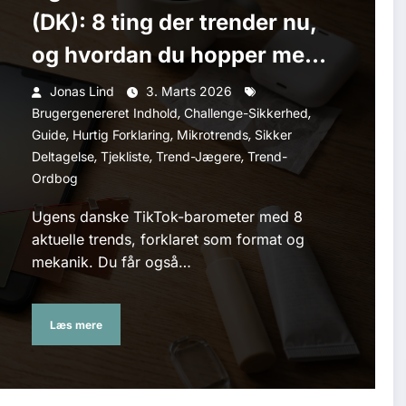
(DK): 8 ting der trender nu,
og hvordan du hopper med
uden at ligne en kopi
Jonas Lind
3. Marts 2026
,
,
Brugergenereret Indhold
Challenge-Sikkerhed
,
,
,
Guide
Hurtig Forklaring
Mikrotrends
Sikker
,
,
,
Deltagelse
Tjekliste
Trend-Jægere
Trend-
Ordbog
Ugens danske TikTok-barometer med 8
aktuelle trends, forklaret som format og
mekanik. Du får også…
Læs mere