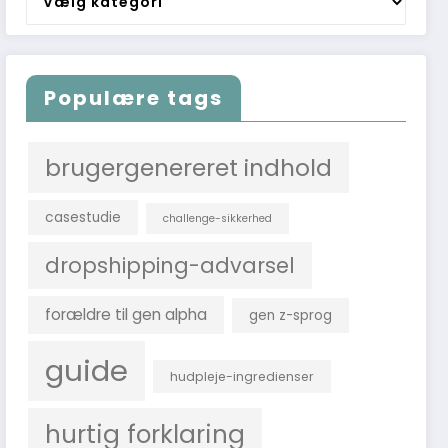
efter
emne
Populære tags
brugergenereret indhold
casestudie
challenge-sikkerhed
dropshipping-advarsel
forældre til gen alpha
gen z-sprog
guide
hudpleje-ingredienser
hurtig forklaring