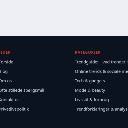
SIDER
KATEGORIER
Forside
Trendguide: Hvad trender l
Blog
Online trends & sociale me
Om os
Tech & gadgets
Ofte stillede spørgsmål
Mode & beauty
Kontakt os
Livsstil & forbrug
Privatlivspolitik
Trendforklaringer & analys