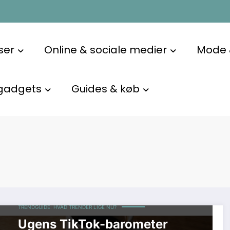
ser
Online & sociale medier
Mode &
gadgets
Guides & køb
d
DANSKE TRENDS I PRAKSIS
DATA & SIGNALER
MEMES & VIRALE
FORMATER
ONLINE TRENDS & SOCIALE MEDIER
TIKTOK & REELS
TRENDCYKLUS & TIMING
TRENDFORKLARINGER & ANALYSE
TRENDGUIDE: HVAD TRENDER LIGE NU?
Ugens TikTok-barometer