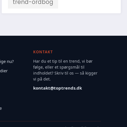
trend-ordbog
KONTAKT
ige nu?
Har du et tip til en trend, vi bør
følge, eller et spørgsmål til
dier
indholdet? Skriv til os — så kigger
vi på det.
kontakt@toptrends.dk
e