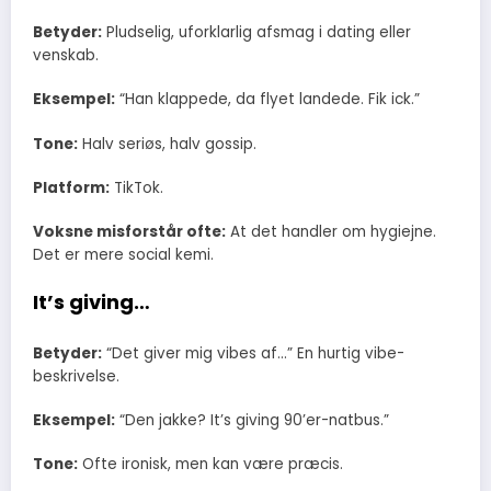
Betyder:
Pludselig, uforklarlig afsmag i dating eller
venskab.
Eksempel:
“Han klappede, da flyet landede. Fik ick.”
Tone:
Halv seriøs, halv gossip.
Platform:
TikTok.
Voksne misforstår ofte:
At det handler om hygiejne.
Det er mere social kemi.
It’s giving…
Betyder:
“Det giver mig vibes af…” En hurtig vibe-
beskrivelse.
Eksempel:
“Den jakke? It’s giving 90’er-natbus.”
Tone:
Ofte ironisk, men kan være præcis.