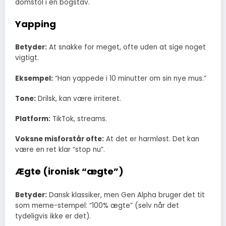
domstol i én bogstav.
Yapping
Betyder:
At snakke for meget, ofte uden at sige noget
vigtigt.
Eksempel:
“Han yappede i 10 minutter om sin nye mus.”
Tone:
Drilsk, kan være irriteret.
Platform:
TikTok, streams.
Voksne misforstår ofte:
At det er harmløst. Det kan
være en ret klar “stop nu”.
Ægte (ironisk “ægte”)
Betyder:
Dansk klassiker, men Gen Alpha bruger det tit
som meme-stempel: “100% ægte” (selv når det
tydeligvis ikke er det).