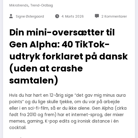
,
Mikrotrends
Trend-Ordbog
Signe Østergaard
4. Marts 2026
2 Kommentarer
Din mini-oversætter til
Gen Alpha: 40 TikTok-
udtryk forklaret på dansk
(uden at crashe
samtalen)
Hvis du har hørt en 12-årig sige “det gav mig minus aura
points” og du lige skulle tjekke, om du var på arbejde
eller i en sci-fi-film, så er du ikke alene. Gen Alpha (cirka
født fra 2010 og frem) har et internet-sprog, der mixer
memes, gaming, K-pop edits og ironisk distance i én
cocktail.