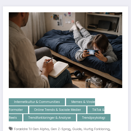
Internetkultur & Communities
Memes & Virale
Formater
Online Trends & Sociale Medier
TikTok &
Reels
Trendforklaringer & Analyse
Trendpsykologi
,
,
,
,
Forældre Til Gen Alpha
Gen Z-Sprog
Guide
Hurtig Forklaring