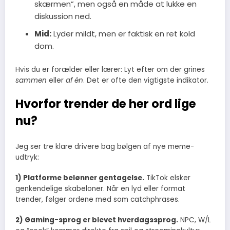
skærmen”, men også en måde at lukke en
diskussion ned.
Mid:
Lyder mildt, men er faktisk en ret kold
dom.
Hvis du er forælder eller lærer: Lyt efter om der grines
sammen
eller
af én
. Det er ofte den vigtigste indikator.
Hvorfor trender de her ord lige
nu?
Jeg ser tre klare drivere bag bølgen af nye meme-
udtryk:
1) Platforme belønner gentagelse.
TikTok elsker
genkendelige skabeloner. Når en lyd eller format
trender, følger ordene med som catchphrases.
2) Gaming-sprog er blevet hverdagssprog.
NPC, W/L