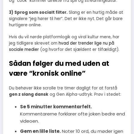
og “cook” kommer direkte fra spil og streamingkultur.
3) Sprog som socialt filter.
Slang er en hurtig måde at
signalere “jeg hører til her”. Det er ikke nyt. Det går bare
hurtigere online.
Hvis du vil nørde platformlogik og viral kultur mere, har
jeg tidligere skrevet om
hvad der trender lige nu på
sociale medier
(og hvorfor det sjældent er tilfældigt).
Sådan følger du med uden at
være “kronisk online”
Du behøver ikke scrolle tre timer dagligt for at forstå
gen z slang dansk
og Gen Alpha-udtryk. Prøv i stedet:
Se 5 minutter kommentarfelt.
Kommentarerne forklarer ofte joken bedre end
videoen.
Gem en lille liste.
Noter 10 ord, du møder igen