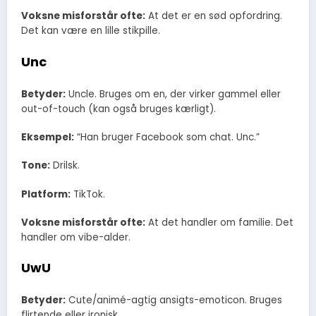
Voksne misforstår ofte:
At det er en sød opfordring.
Det kan være en lille stikpille.
Unc
Betyder:
Uncle. Bruges om en, der virker gammel eller
out-of-touch (kan også bruges kærligt).
Eksempel:
“Han bruger Facebook som chat. Unc.”
Tone:
Drilsk.
Platform:
TikTok.
Voksne misforstår ofte:
At det handler om familie. Det
handler om vibe-alder.
UwU
Betyder:
Cute/animé-agtig ansigts-emoticon. Bruges
flirtende eller ironisk.