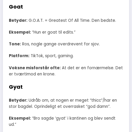
Goat
Betyder:
G.O.A.T. = Greatest Of All Time. Den bedste.
Eksempel:
“Hun er goat til edits.”
Tone:
Ros, nogle gange overdrevent for sjov.
Platform:
TikTok, sport, gaming.
Voksne misforstår ofte:
At det er en fornærmelse. Det
er tværtimod en krone.
Gyat
Betyder:
Udråb om, at nogen er meget “thicc”/har en
stor bagdel. Oprindeligt et overrasket “god damn”.
Eksempel:
“Bro sagde ‘gyat’ i kantinen og blev sendt
ud.”