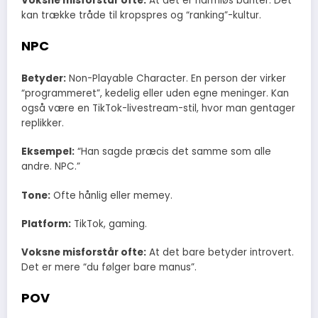
Voksne misforstår ofte:
At det er harmløs banter. Det
kan trække tråde til kropspres og “ranking”-kultur.
NPC
Betyder:
Non-Playable Character. En person der virker
“programmeret”, kedelig eller uden egne meninger. Kan
også være en TikTok-livestream-stil, hvor man gentager
replikker.
Eksempel:
“Han sagde præcis det samme som alle
andre. NPC.”
Tone:
Ofte hånlig eller memey.
Platform:
TikTok, gaming.
Voksne misforstår ofte:
At det bare betyder introvert.
Det er mere “du følger bare manus”.
POV