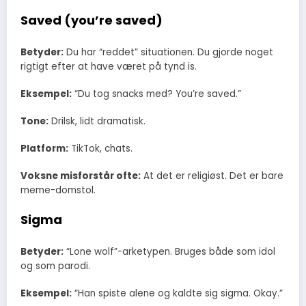
Saved (you’re saved)
Betyder:
Du har “reddet” situationen. Du gjorde noget
rigtigt efter at have været på tynd is.
Eksempel:
“Du tog snacks med? You’re saved.”
Tone:
Drilsk, lidt dramatisk.
Platform:
TikTok, chats.
Voksne misforstår ofte:
At det er religiøst. Det er bare
meme-domstol.
Sigma
Betyder:
“Lone wolf”-arketypen. Bruges både som idol
og som parodi.
Eksempel:
“Han spiste alene og kaldte sig sigma. Okay.”