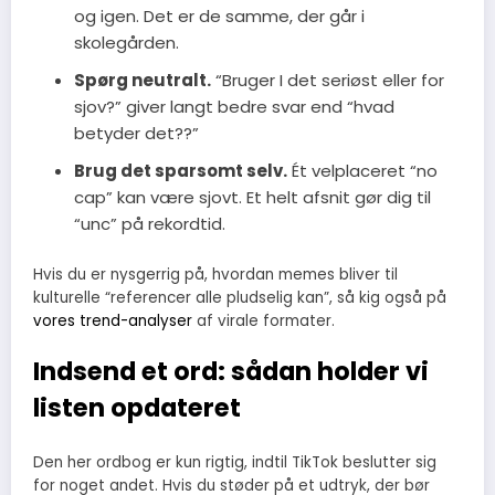
og igen. Det er de samme, der går i
skolegården.
Spørg neutralt.
“Bruger I det seriøst eller for
sjov?” giver langt bedre svar end “hvad
betyder det??”
Brug det sparsomt selv.
Ét velplaceret “no
cap” kan være sjovt. Et helt afsnit gør dig til
“unc” på rekordtid.
Hvis du er nysgerrig på, hvordan memes bliver til
kulturelle “referencer alle pludselig kan”, så kig også på
vores trend-analyser
af virale formater.
Indsend et ord: sådan holder vi
listen opdateret
Den her ordbog er kun rigtig, indtil TikTok beslutter sig
for noget andet. Hvis du støder på et udtryk, der bør