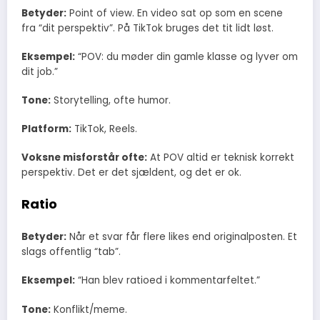
Betyder:
Point of view. En video sat op som en scene
fra “dit perspektiv”. På TikTok bruges det tit lidt løst.
Eksempel:
“POV: du møder din gamle klasse og lyver om
dit job.”
Tone:
Storytelling, ofte humor.
Platform:
TikTok, Reels.
Voksne misforstår ofte:
At POV altid er teknisk korrekt
perspektiv. Det er det sjældent, og det er ok.
Ratio
Betyder:
Når et svar får flere likes end originalposten. Et
slags offentlig “tab”.
Eksempel:
“Han blev ratioed i kommentarfeltet.”
Tone:
Konflikt/meme.