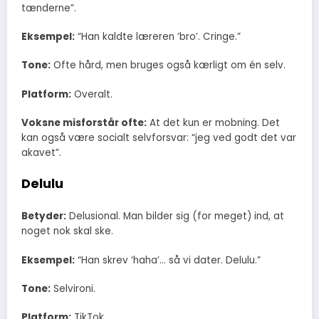
tænderne”.
Eksempel:
“Han kaldte læreren ‘bro’. Cringe.”
Tone:
Ofte hård, men bruges også kærligt om én selv.
Platform:
Overalt.
Voksne misforstår ofte:
At det kun er mobning. Det
kan også være socialt selvforsvar: “jeg ved godt det var
akavet”.
Delulu
Betyder:
Delusional. Man bilder sig (for meget) ind, at
noget nok skal ske.
Eksempel:
“Han skrev ‘haha’… så vi dater. Delulu.”
Tone:
Selvironi.
Platform:
TikTok.