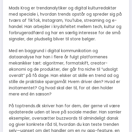
Mads Krog er trendanalytiker og digital kulturredaktør
med speciale i, hvordan trends opstår og spreder sig på
tværs af TikTok, Instagram, YouTube, streaming og e-
handel. Han arbejder i krydsfeltet mellem tech, kultur og
forbrugeradfærd og har en særlig interesse for de små
signaler, der pludselig bliver til store bølger.
Med en baggrund i digital kommunikation og
dataanalyse har han i flere år fulgt platformenes
mekanikker tæt: algoritmer, formatskift, creator-
økonomi og de produkter, der går fra niche til “udsolgt
overalt” på få dage. Han elsker at skille en trend ad og
stille de praktiske spørgsmål: Hvem driver den? Hvad er
incitamentet? Og hvad skal der til, for at den holder
mere end én sæson?
På toptrends.dk skriver han for dem, der gerne vil være
opdaterede uden at leve på sociale medier. Han samler
eksempler, oversætter buzzwords til almindeligt dansk
og giver konkrete råd til, hvordan du kan teste trenden
selv—uanset om det handler om en ny app-feature, en