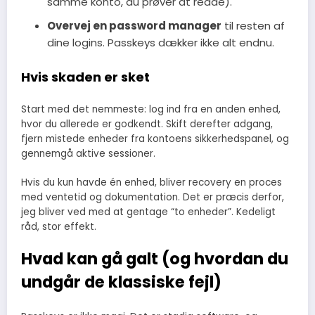
samme konto, du prøver at redde).
Overvej en password manager
til resten af
dine logins. Passkeys dækker ikke alt endnu.
Hvis skaden er sket
Start med det nemmeste: log ind fra en anden enhed,
hvor du allerede er godkendt. Skift derefter adgang,
fjern mistede enheder fra kontoens sikkerhedspanel, og
gennemgå aktive sessioner.
Hvis du kun havde én enhed, bliver recovery en proces
med ventetid og dokumentation. Det er præcis derfor,
jeg bliver ved med at gentage “to enheder”. Kedeligt
råd, stor effekt.
Hvad kan gå galt (og hvordan du
undgår de klassiske fejl)