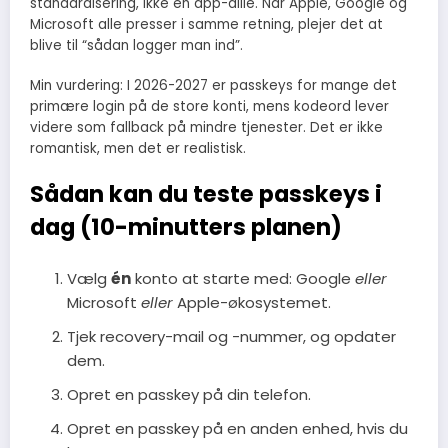
standardisering, ikke en app-dille. Når Apple, Google og
Microsoft alle presser i samme retning, plejer det at
blive til “sådan logger man ind”.
Min vurdering: I 2026-2027 er passkeys for mange det
primære login på de store konti, mens kodeord lever
videre som fallback på mindre tjenester. Det er ikke
romantisk, men det er realistisk.
Sådan kan du teste passkeys i
dag (10-minutters planen)
Vælg
én
konto at starte med: Google
eller
Microsoft
eller
Apple-økosystemet.
Tjek recovery-mail og -nummer, og opdater
dem.
Opret en passkey på din telefon.
Opret en passkey på en anden enhed, hvis du