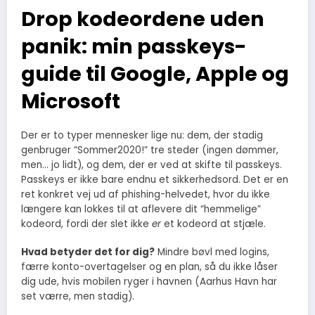
Drop kodeordene uden
panik: min passkeys-
guide til Google, Apple og
Microsoft
Der er to typer mennesker lige nu: dem, der stadig
genbruger “Sommer2020!” tre steder (ingen dømmer,
men… jo lidt), og dem, der er ved at skifte til passkeys.
Passkeys er ikke bare endnu et sikkerhedsord. Det er en
ret konkret vej ud af phishing-helvedet, hvor du ikke
længere kan lokkes til at aflevere dit “hemmelige”
kodeord, fordi der slet ikke
er
et kodeord at stjæle.
Hvad betyder det for dig?
Mindre bøvl med logins,
færre konto-overtagelser og en plan, så du ikke låser
dig ude, hvis mobilen ryger i havnen (Aarhus Havn har
set værre, men stadig).