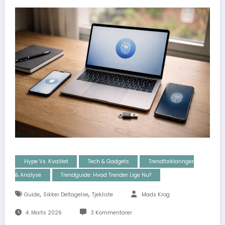
Hype Vs. Kvalitet
Tech & Gadgets
Trendforklaringer
& Analyse
Trendguide: Hvad Trender Lige Nu?
,
,
Guide
Sikker Deltagelse
Tjekliste
Mads Krog
4. Marts 2026
3 Kommentarer