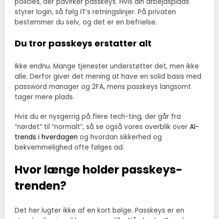
policies, der påvirker passkeys. Hvis din arbejdsplads
styrer login, så følg IT’s retningslinjer. På privaten
bestemmer du selv, og det er en befrielse.
Du tror passkeys erstatter alt
Ikke endnu. Mange tjenester understøtter det, men ikke
alle. Derfor giver det mening at have en solid basis med
password manager og 2FA, mens passkeys langsomt
tager mere plads.
Hvis du er nysgerrig på flere tech-ting, der går fra
“nørdet” til “normalt”, så se også vores overblik over
AI-
trends i hverdagen
og hvordan sikkerhed og
bekvemmelighed ofte følges ad.
Hvor længe holder passkeys-
trenden?
Det her lugter ikke af en kort bølge. Passkeys er en