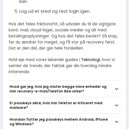
kan.
Log ud et sted og test login igen.
Hvis det føles friktionsfrit, så udvider du til de vigtigste
konti: mail, cloud-lager, sociale medier og alt med
betalingsoplysninger. Og hvis det føles bøvlet? Så stop,
før du ændrer for meget, og få styr på recovery først.
Det er den del, der gør hele forskellen.
Hold øje med vores løbende guides i
Teknologi
, hvor vi
samler de trends, der faktisk gør din hverdag mindre
irriterende.
Hvad gør jeg, hvis jeg mister begge mine enheder og
min recovery-e-mail/telefon ikke virker?
Så ender du typisk i en konto-gendannelsesproces hos tjenesten,
Er passkeys sikre, hvis min telefon er inficeret med
som kan kræve ID-bekræftelse og tage dage. Forebyg det ved at
malware?
opbevare backup-koder et sikkert sted, aktivere cloud-synk
og/eller have en fysisk sikkerhedsnøgle - ellers kan gendannelse
Passkeys reducerer phishing-risiko, men hvis en enhed er
Hvordan flytter jeg passkeys mellem Android, iPhone
være langsom eller umulig.
kompromitteret på systemniveau, kan angribere stadig misbruge
og Windows?
godkendelser. Hold OS og apps opdaterede, brug kun betroede