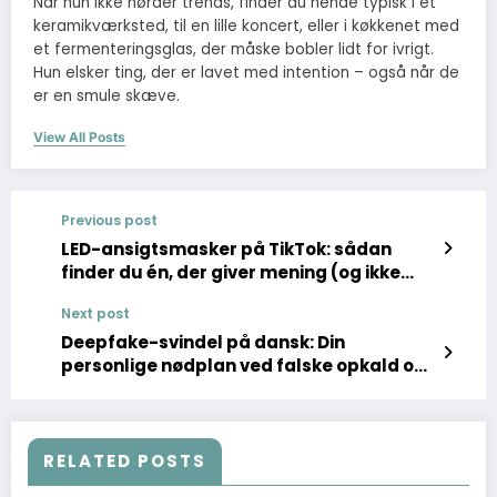
Når hun ikke nørder trends, finder du hende typisk i et
keramikværksted, til en lille koncert, eller i køkkenet med
et fermenteringsglas, der måske bobler lidt for ivrigt.
Hun elsker ting, der er lavet med intention – også når de
er en smule skæve.
View All Posts
Previous post
LED-ansigtsmasker på TikTok: sådan
finder du én, der giver mening (og ikke
bare lys i hovedet)
Next post
Deepfake-svindel på dansk: Din
personlige nødplan ved falske opkald og
annoncer
RELATED POSTS