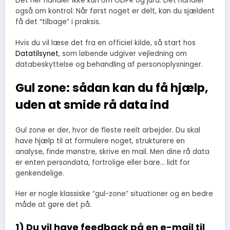
Det her handler ikke kun om GDPR og jura. Det handler
også om kontrol: Når først noget er delt, kan du sjældent
få det “tilbage” i praksis.
Hvis du vil læse det fra en officiel kilde, så start hos
Datatilsynet
, som løbende udgiver vejledning om
databeskyttelse og behandling af personoplysninger.
Gul zone: sådan kan du få hjælp,
uden at smide rå data ind
Gul zone er der, hvor de fleste reelt arbejder. Du skal
have hjælp til at formulere noget, strukturere en
analyse, finde mønstre, skrive en mail. Men dine rå data
er enten persondata, fortrolige eller bare… lidt for
genkendelige.
Her er nogle klassiske “gul-zone” situationer og en bedre
måde at gøre det på.
1) Du vil have feedback på en e-mail til