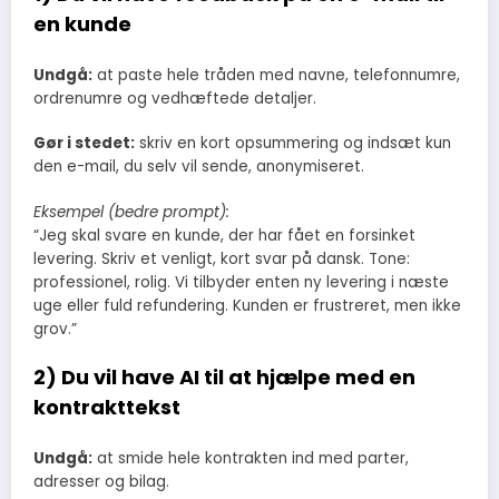
en kunde
Undgå:
at paste hele tråden med navne, telefonnumre,
ordrenumre og vedhæftede detaljer.
Gør i stedet:
skriv en kort opsummering og indsæt kun
den e-mail, du selv vil sende, anonymiseret.
Eksempel (bedre prompt):
“Jeg skal svare en kunde, der har fået en forsinket
levering. Skriv et venligt, kort svar på dansk. Tone:
professionel, rolig. Vi tilbyder enten ny levering i næste
uge eller fuld refundering. Kunden er frustreret, men ikke
grov.”
2) Du vil have AI til at hjælpe med en
kontrakttekst
Undgå:
at smide hele kontrakten ind med parter,
adresser og bilag.