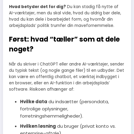
Hvad betyder det for dig?
Du kan stadig få nytte af
AI-værktøjer, men du skal vide, hvad du aldrig bør dele,
hvad du kan dele i bearbejdet form, og hvornår din
arbejdsplads’ politik trumfer din mavefornemmelse.
Først: hvad “tæller” som at dele
noget?
Når du skriver i ChatGPT eller andre AI-værktøjer, sender
du typisk tekst (og nogle gange filer) til en udbyder. Det
kan være en offentlig chatbot, et værktøj indbygget i
en browser, eller en AI-funktion i din arbejdsplads’
software. Risikoen afhænger af:
Hvilke data
du indsætter (persondata,
fortrolige oplysninger,
forretningshemmeligheder).
Hvilken løsning
du bruger (privat konto vs.
enterprise-aftale).