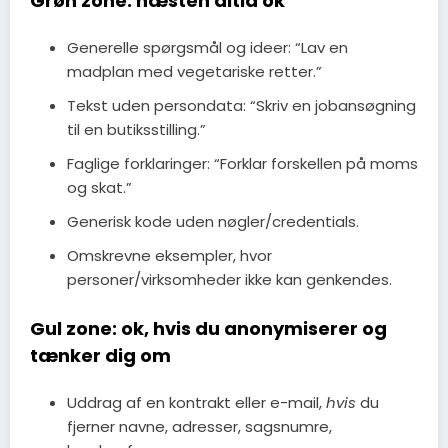
Grøn zone: næsten altid ok
Generelle spørgsmål og ideer: “Lav en
madplan med vegetariske retter.”
Tekst uden persondata: “Skriv en jobansøgning
til en butiksstilling.”
Faglige forklaringer: “Forklar forskellen på moms
og skat.”
Generisk kode uden nøgler/credentials.
Omskrevne eksempler, hvor
personer/virksomheder ikke kan genkendes.
Gul zone: ok, hvis du anonymiserer og
tænker dig om
Uddrag af en kontrakt eller e-mail,
hvis
du
fjerner navne, adresser, sagsnumre,