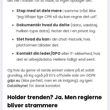
det her i stedet for at håbe, at ingen opdager det:
Stop med at dele mere
i samme tråd. Ikke
“jeg tilføjer lige CPR så du kan regne det ud”.
Dokumentér hvad du delte
(dato, værktøj,
hvilken type data). Noter det i en privat log.
Slet hvad du kan
i din chat-historik, hvis
platformen tillader det.
Kontakt din leder/DPO
eller IT-sikkerhed, hvis
det er arbejdsdata. Hellere tidligt end sent.
Og hvis du gerne vil nørde emnet videre på et solidt
grundlag, så kig også på EU’s officielle side om GDPR:
gdpr.eu
(ikke perfekt, men en ok indgang), og igen:
Datatilsynet
for dansk kontekst.
Holder trenden? Ja. Men reglerne
bliver strammere