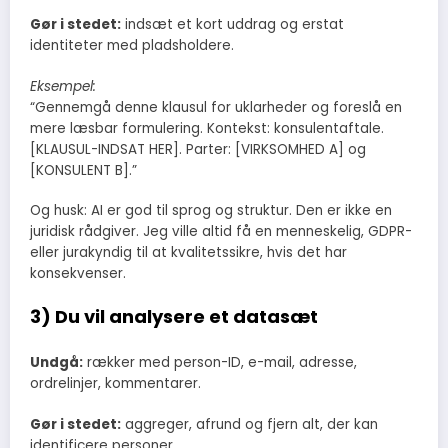
Gør i stedet:
indsæt et kort uddrag og erstat
identiteter med pladsholdere.
Eksempel:
“Gennemgå denne klausul for uklarheder og foreslå en
mere læsbar formulering. Kontekst: konsulentaftale.
[KLAUSUL-INDSAT HER]. Parter: [VIRKSOMHED A] og
[KONSULENT B].”
Og husk: AI er god til sprog og struktur. Den er ikke en
juridisk rådgiver. Jeg ville altid få en menneskelig, GDPR-
eller jurakyndig til at kvalitetssikre, hvis det har
konsekvenser.
3) Du vil analysere et datasæt
Undgå:
rækker med person-ID, e-mail, adresse,
ordrelinjer, kommentarer.
Gør i stedet:
aggreger, afrund og fjern alt, der kan
identificere personer.