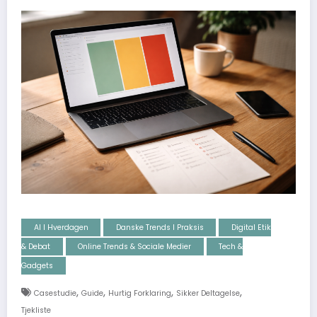
AI I Hverdagen
Danske Trends I Praksis
Digital Etik
& Debat
Online Trends & Sociale Medier
Tech &
Gadgets
,
,
,
,
Casestudie
Guide
Hurtig Forklaring
Sikker Deltagelse
Tjekliste