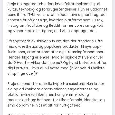
Freja Holmgaard arbejder i krydsfeltet mellem digital
kultur, teknologi og forbrugertendenser. Hun er uddannet
cand.it. fra IT-Universitetet i København og har brugt de
seneste år på at følge, hvordan platforme som TikTok,
Instagram, YouTube og Reddit former vores smag, køb
og vaner – ofte hurtigere, end vi selv opdager det.
På toptrends.dk skriver hun om det, der trender nu: fra
micro-aesthetics og populære produkter til nye app-
funktioner, creator-formater og streamingfænomener.
Hendes tilgang er enkel: Hvad er signalet? Hvem driver
det? Hvorfor virker det lige nu? Og hvad betyder det for
dig i praksis – hvis du vil være med (eller hvis du hellere
vil springe over)?
Freja er kendt for at skille hype fra substans. Hun læner
sig op ad konkrete observationer, søgeinteresse og
platform-mekanikker, men hun glemmer aldrig
mennesket bag: behovet for tilhørsforhold, identitet og
små dopamine-hit i et alt for hurtigt feed.