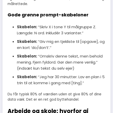
målrettede.
Gode grønne prompt-skabeloner
Skabelon:
“Skriv X i tone Y til målgruppe Z.
Længde: N ord. Inkludér 3 varianter.”
Skabelon:
“Giv mig en tjekliste til [opgave], og
en kort ‘do/don’t’.”
Skabelon:
“Omskriv denne tekst, men behold
mening. Fjern fyldord. Gør den mere venlig.”
(indsæt kun tekst du selv ejer)
Skabelon:
“Jeg har 30 minutter. Lav en plan i 5
trin til at komme i gang med [ting].”
Du får typisk 80% af værdien uden at give 80% af dine
data væk. Det er en ret god byttehandel.
Arbejde og skole: hvorfor ai