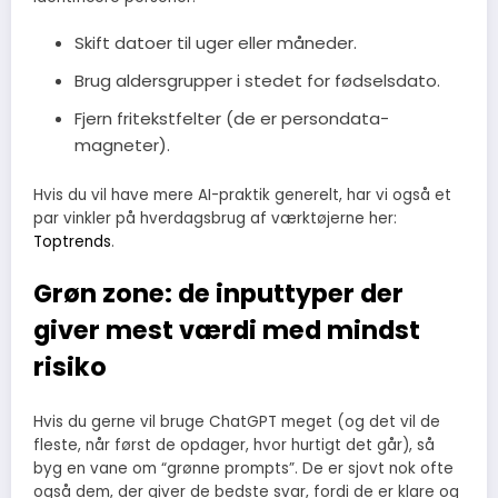
Skift datoer til uger eller måneder.
Brug aldersgrupper i stedet for fødselsdato.
Fjern fritekstfelter (de er persondata-
magneter).
Hvis du vil have mere AI-praktik generelt, har vi også et
par vinkler på hverdagsbrug af værktøjerne her:
Toptrends
.
Grøn zone: de inputtyper der
giver mest værdi med mindst
risiko
Hvis du gerne vil bruge ChatGPT meget (og det vil de
fleste, når først de opdager, hvor hurtigt det går), så
byg en vane om “grønne prompts”. De er sjovt nok ofte
også dem, der giver de bedste svar, fordi de er klare og