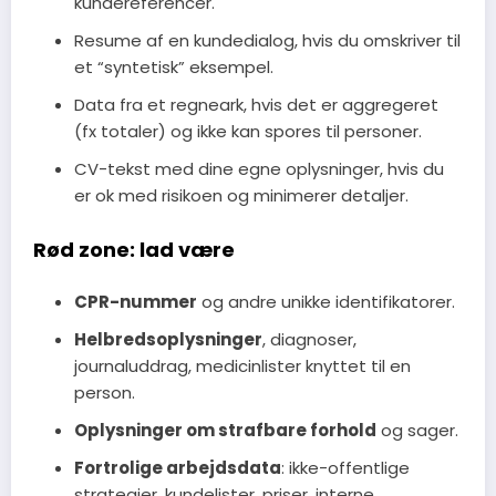
kundereferencer.
Resume af en kundedialog, hvis du omskriver til
et “syntetisk” eksempel.
Data fra et regneark, hvis det er aggregeret
(fx totaler) og ikke kan spores til personer.
CV-tekst med dine egne oplysninger, hvis du
er ok med risikoen og minimerer detaljer.
Rød zone: lad være
CPR-nummer
og andre unikke identifikatorer.
Helbredsoplysninger
, diagnoser,
journaluddrag, medicinlister knyttet til en
person.
Oplysninger om strafbare forhold
og sager.
Fortrolige arbejdsdata
: ikke-offentlige
strategier, kundelister, priser, interne