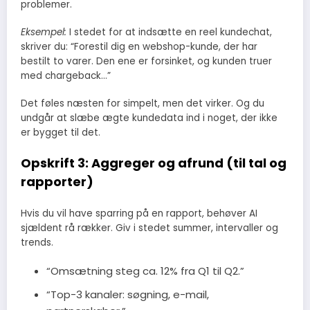
problemer.
Eksempel:
I stedet for at indsætte en reel kundechat,
skriver du: “Forestil dig en webshop-kunde, der har
bestilt to varer. Den ene er forsinket, og kunden truer
med chargeback…”
Det føles næsten for simpelt, men det virker. Og du
undgår at slæbe ægte kundedata ind i noget, der ikke
er bygget til det.
Opskrift 3: Aggreger og afrund (til tal og
rapporter)
Hvis du vil have sparring på en rapport, behøver AI
sjældent rå rækker. Giv i stedet summer, intervaller og
trends.
“Omsætning steg ca. 12% fra Q1 til Q2.”
“Top-3 kanaler: søgning, e-mail,