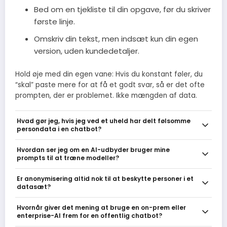
Bed om en tjekliste til din opgave, før du skriver
første linje.
Omskriv din tekst, men indsæt kun din egen
version, uden kundedetaljer.
Hold øje med din egen vane: Hvis du konstant føler, du
“skal” paste mere for at få et godt svar, så er det ofte
prompten, der er problemet. Ikke mængden af data.
Hvad gør jeg, hvis jeg ved et uheld har delt følsomme
persondata i en chatbot?
Stop med at bruge prompten og gem en kopi af det delte (fx
Hvordan ser jeg om en AI-udbyder bruger mine
skærmbillede eller chat-id). Kontakt din it- eller
prompts til at træne modeller?
databeskyttelsesansvarlige med det samme, bed leverandøren
om sletning hvis muligt, og dokumentér hvilke data der blev delt
Tjek udbyderens privatlivspolitik og brugsvilkår for formuleringer
Er anonymisering altid nok til at beskytte personer i et
og hvilke skridt du har taget. Vurder om hændelsen skal
som ’vi bruger data til modeltræning’ eller ’no-training option’.
datasæt?
anmeldes til Datatilsynet eller påvirker registreredes rettigheder.
Søg efter indstillinger til at slå dataindsamling fra, og ved
arbejdsbrug kræv en databehandleraftale (DPA) eller entreprise-
Nej, anonymisering kan svigte hvis data er detaljeret eller kan
Hvornår giver det mening at bruge en on-prem eller
kontrakt med en no-training-klausul. Hvis det er uklart, spørg
matches med andre kilder; pseudonymisering (fx at skifte navne)
enterprise-AI frem for en offentlig chatbot?
leverandøren direkte før du deler følsomme oplysninger.
er ofte utilstrækkelig alene. Brug aggregation, generalisering og