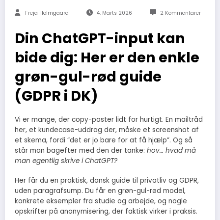
Freja Holmgaard
4. Marts 2026
2 Kommentarer
Din ChatGPT-input kan
bide dig: Her er den enkle
grøn-gul-rød guide
(GDPR i DK)
Vi er mange, der copy-paster lidt for hurtigt. En mailtråd
her, et kundecase-uddrag der, måske et screenshot af
et skema, fordi “det er jo bare for at få hjælp”. Og så
står man bagefter med den der tanke:
hov… hvad må
man egentlig skrive i ChatGPT?
Her får du en praktisk, dansk guide til privatliv og GDPR,
uden paragrafsump. Du får en grøn-gul-rød model,
konkrete eksempler fra studie og arbejde, og nogle
opskrifter på anonymisering, der faktisk virker i praksis.