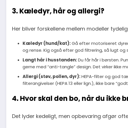
3. Kæledyr, hår og allergi?
Her bliver forskellene mellem modeller tydelige
Kæledyr (hund/kat):
Gå efter motoriseret dyremu
og rense. Kig også efter god filtrering, så lugt og
Langt hår i husstanden:
Du får hår i børsten. Pu
gerne med “anti-tangle” design. Det virker ikke m
Allergi (støv, pollen, dyr):
HEPA-filter og god tæt
filterangivelser (HEPA 13 eller lign.), ikke bare “godt 
4. Hvor skal den bo, når du ikke 
Det lyder kedeligt, men opbevaring afgør ofte