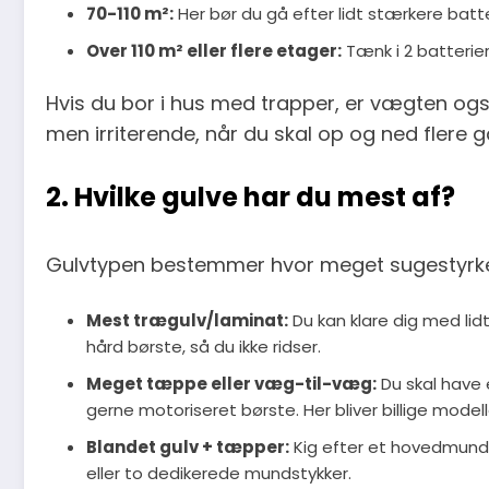
70-110 m²:
Her bør du gå efter lidt stærkere batter
Over 110 m² eller flere etager:
Tænk i 2 batterier
Hvis du bor i hus med trapper, er vægten også 
men irriterende, når du skal op og ned flere
2. Hvilke gulve har du mest af?
Gulvtypen bestemmer hvor meget sugestyrke 
Mest trægulv/laminat:
Du kan klare dig med lid
hård børste, så du ikke ridser.
Meget tæppe eller væg-til-væg:
Du skal have 
gerne motoriseret børste. Her bliver billige modell
Blandet gulv + tæpper:
Kig efter et hovedmunds
eller to dedikerede mundstykker.