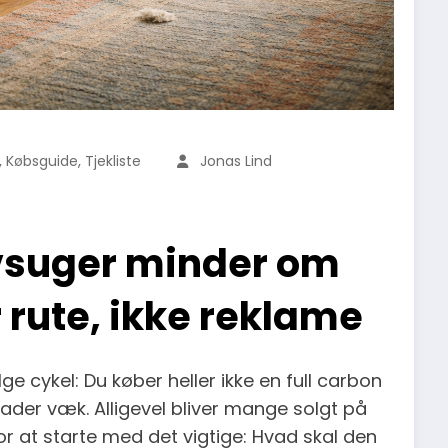
,
,
Købsguide
Tjekliste
Jonas Lind
øvsuger minder om
 rute, ikke reklame
e cykel: Du køber heller ikke en full carbon
gader væk. Alligevel bliver mange solgt på
or at starte med det vigtige: Hvad skal den