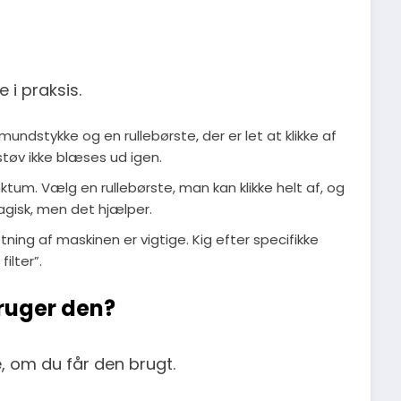
 i praksis.
ndstykke og en rullebørste, der er let at klikke af
 støv ikke blæses ud igen.
nktum. Vælg en rullebørste, man kan klikke helt af, og
agisk, men det hjælper.
ning af maskinen er vigtige. Kig efter specifikke
filter”.
bruger den?
, om du får den brugt.