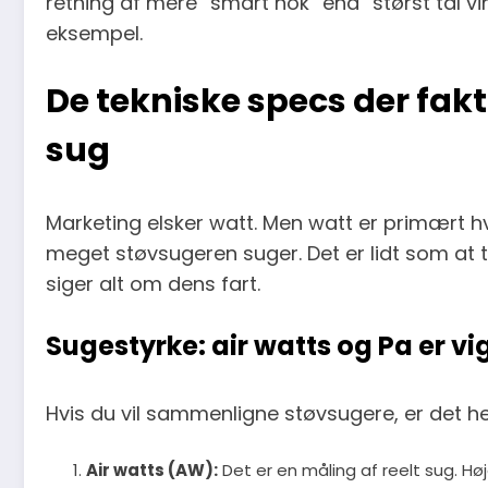
retning af mere “smart nok” end “størst tal v
eksempel.
De tekniske specs der fakt
sug
Marketing elsker watt. Men watt er primært 
meget støvsugeren suger. Det er lidt som at t
siger alt om dens fart.
Sugestyrke: air watts og Pa er v
Hvis du vil sammenligne støvsugere, er det he
Air watts (AW):
Det er en måling af reelt sug. Hø