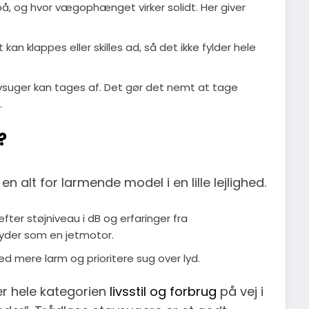
å, og hvor vægophænget virker solidt. Her giver
an klappes eller skilles ad, så det ikke fylder hele
vsuger kan tages af. Det gør det nemt at tage
.
?
en alt for larmende model i en lille lejlighed.
efter støjniveau i dB og erfaringer fra
lyder som en jetmotor.
d mere larm og prioritere sug over lyd.
er hele kategorien
livsstil og forbrug
på vej i