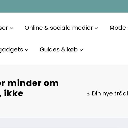
ser
Online & sociale medier
Mode &
gadgets
Guides & køb
er minder om
, ikke
Din nye trå