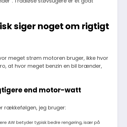
inder”. Trådløse støvsugere er et godt
isk siger noget om rigtigt
hvor meget strøm motoren bruger, ikke hvor
ro, at hvor meget benzin en bil brænder,
igtigere end motor-watt
r rækkefølgen, jeg bruger:
jere AW betyder typisk bedre rengøring, især på