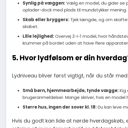
Synlig på væggen:
Vælg en model, du gider se p
oplader-dock med plads til mundstykker mening.
Skab eller bryggers:
Tjek længde, og om skaftet k
skabet.
Lille lejlighed:
Overvej 2-i-1 model, hvor håndstø
krummer på bordet uden at have flere apparater
5. Hvor lydfølsom er din hverdag
Lydniveau bliver først vigtigt, når du står med 
Små børn, hjemmearbejde, tynde vægge:
Kig 
brugeranmeldelser. Mange skriver, hvis en model 
Større hus, ingen der sover kl. 18:
Du kan leve me
Hvis du godt kan lide at nørde hverdagskøb, 