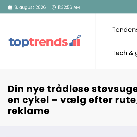
Videre
8. august 2026
11:32:57 AM
til
indhold
Tenden
Tech & 
Din nye trådløse støvsug
en cykel – vælg efter rute
reklame