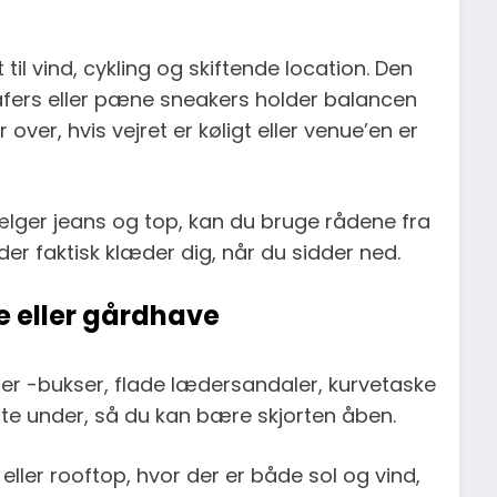
til vind, cykling og skiftende location. Den
afers eller pæne sneakers holder balancen
ver, hvis vejret er køligt eller venue’en er
vælger jeans og top, kan du bruge rådene fra
 der faktisk klæder dig, når du sidder ned.
e eller gårdhave
er -bukser, flade lædersandaler, kurvetaske
lette under, så du kan bære skjorten åben.
ler rooftop, hvor der er både sol og vind,