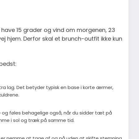
n have 15 grader og vind om morgenen, 23
 hjem. Derfor skal et brunch-outfit ikke kun
 bedst:
ra lag. Det betyder typisk en base i korte ærmer,
kuldrene.
e og føles behagelige også, når du sidder tæt på
amme i sol og træk på samme tid.
rik er nemme at tage af og på uden at skifte stemning