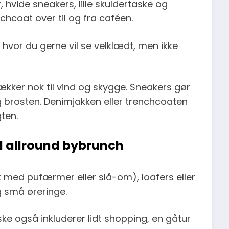
hvide sneakers, lille skuldertaske og
nchcoat over til og fra caféen.
 hvor du gerne vil se velklædt, men ikke
ækker nok til vind og skygge. Sneakers gør
og brosten. Denimjakken eller trenchcoaten
ten.
il allround bybrunch
x med pufærmer eller slå-om), loafers eller
 små øreringe.
e også inkluderer lidt shopping, en gåtur