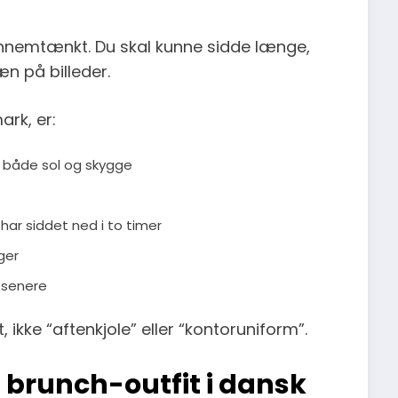
nnemtænkt. Du skal kunne sidde længe,
æn på billeder.
ark, er:
e både sol og skygge
har siddet ned i to timer
ger
t senere
ikke “aftenkjole” eller “kontoruniform”.
 brunch-outfit i dansk