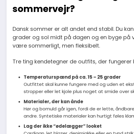
sommervejr?
Dansk sommer er alt andet end stabil. Du ka
grader og sol midt på dagen og en byge på vej
være sommerligt, men fleksibelt.
Tre ting kendetegner de outfits, der fungerer
Temperaturspænd på ca. 15 – 25 grader
Outfittet skal kunne fungere med og uden et ekst
stropper eller let kjole plus noget at smide over s
Materialer, der kan ånde
Hør og bomuld går igen, fordi de er lette, åndbar
andre. Syntetiske materialer kan hurtigt føles kl
Lag der ikke “ødelægger” looket
Cardigan, let blazer, denimjakke eller en tynd st