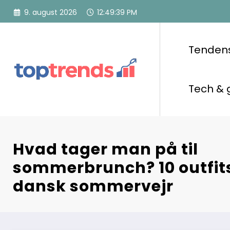
Videre
9. august 2026
12:49:40 PM
til
indhold
Tenden
Tech & 
Hvad tager man på til
sommerbrunch? 10 outfits 
dansk sommervejr