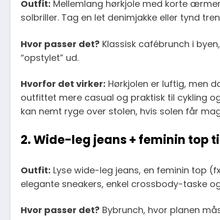
Outfit:
Mellemlang hørkjole med korte ærmer, 
solbriller. Tag en let denimjakke eller tynd tre
Hvor passer det?
Klassisk cafébrunch i byen,
“opstylet” ud.
Hvorfor det virker:
Hørkjolen er luftig, men d
outfittet mere casual og praktisk til cykling 
kan nemt ryge over stolen, hvis solen får mag
2. Wide-leg jeans + feminin top t
Outfit:
Lyse wide-leg jeans, en feminin top (f
elegante sneakers, enkel crossbody-taske og
Hvor passer det?
Bybrunch, hvor planen måsk