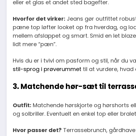
eller et glas et andet sted bagefter.
Hvorfor det virker:
Jeans gør outfittet robust 
pæne top løfter looket op fra hverdag, og lo
mellem afslappet og smart. Smid en let blazer o
lidt mere “pæn”.
Hvis du er i tvivl om pasform og stil, når du 
stil-sprog i prøverummet
til at vurdere, hvad
3. Matchende hør-sæt til terrass
Outfit:
Matchende hørskjorte og hørshorts ell
og solbriller. Eventuelt en enkel top eller bra
Hvor passer det?
Terrassebrunch, gårdhave el