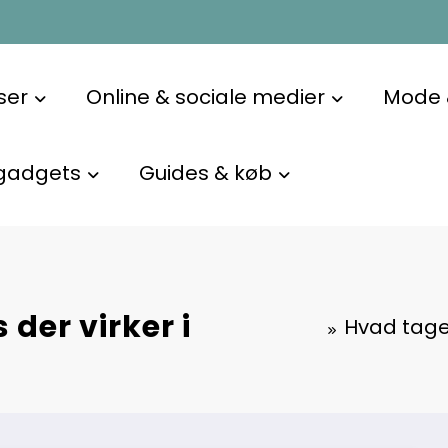
ser
Online & sociale medier
Mode &
gadgets
Guides & køb
der virker i
Hvad tage