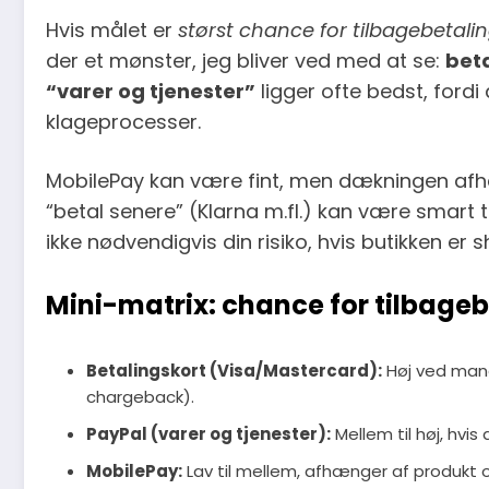
Hvis målet er
størst chance for tilbagebetali
der et mønster, jeg bliver ved med at se:
beta
“varer og tjenester”
ligger ofte bedst, fordi
klageprocesser.
MobilePay kan være fint, men dækningen af
“betal senere” (Klarna m.fl.) kan være smart 
ikke nødvendigvis din risiko, hvis butikken er 
Mini-matrix: chance for tilbageb
Betalingskort (Visa/Mastercard):
Høj ved mangl
chargeback).
PayPal (varer og tjenester):
Mellem til høj, hvi
MobilePay:
Lav til mellem, afhænger af produkt og