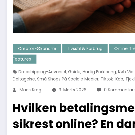
Creator-Økonomi
Livsstil & Forbrug
Online Tr
Features
,
,
,
Dropshipping-Advarsel
Guide
Hurtig Forklaring
Køb Via
,
,
,
Deltagelse
Små Shops På Sociale Medier
Tiktok-Køb
Tjekl
Mads Krog
3. Marts 2026
0 Kommentar
Hvilken betalingsmet
sikrest online? En dan