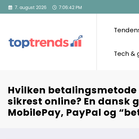
Videre
7. august 2026
7:06:43 PM
til
indhold
Tenden
Tech & 
Hvilken betalingsmetode 
sikrest online? En dansk gu
MobilePay, PayPal og “be