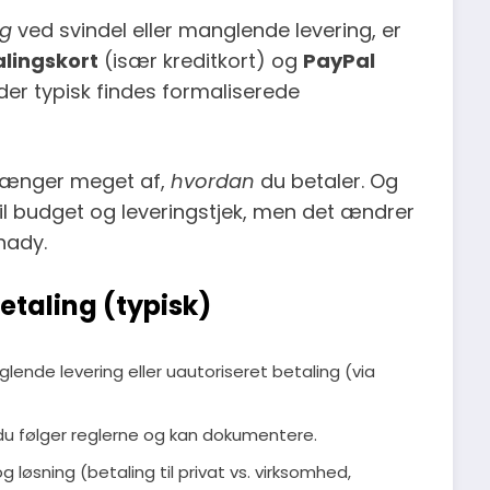
ng
ved svindel eller manglende levering, er
lingskort
(især kreditkort) og
PayPal
 der typisk findes formaliserede
hænger meget af,
hvordan
du betaler. Og
til budget og leveringstjek, men det ændrer
shady.
etaling (typisk)
ende levering eller uautoriseret betaling (via
s du følger reglerne og kan dokumentere.
 løsning (betaling til privat vs. virksomhed,