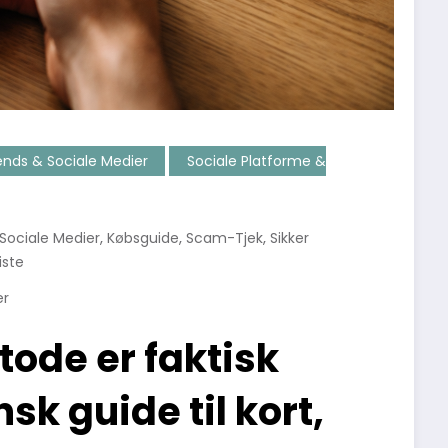
ends & Sociale Medier
Sociale Platforme &
,
,
,
 Sociale Medier
Købsguide
Scam-Tjek
Sikker
iste
er
ode er faktisk
sk guide til kort,