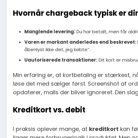
Hvornår chargeback typisk er di
Manglende levering:
Du har betalt, men får aldri
Varen er markant anderledes end beskrevet:
åbenlyst ikke det, jeg købte”.
Uautoriserede transaktioner:
Dit kort er misbru
Min erfaring er, at kortbetaling er stærkest,
løse det med sælger først. Screenshot af ord
opdaterer, mails der bliver ignoreret. Den slag
Kreditkort vs. debit
I praksis oplever mange, at
kreditkort
kan fø
ligger mere forbrugerlogik i produktet. Men 