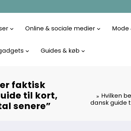
ser
Online & sociale medier
Mode &
gadgets
Guides & køb
er faktisk
ide til kort,
Hvilken be
dansk guide ti
tal senere”