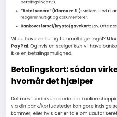
betalingslink osv.).
“Betal senere” (Klarna m.fl.):
Mellem. God til a
reagerer hurtigt og dokumenterer.
Bankoverførsel/krypto/gavekort:
Lav. Ofte nær
Vil du have en hurtig tommelfingerregel?
Uke
PayPal
. Og hvis en sælger
kun
vil have bankov
ikke en betalingsmulighed.
Betalingskort: sådan virk
hvornår det hjælper
Det mest undervurderede ord i online shoppi
via din bank/kortudsteder kan gøre indsigelse
kommer, eller hvis der er tale om uautoriseret