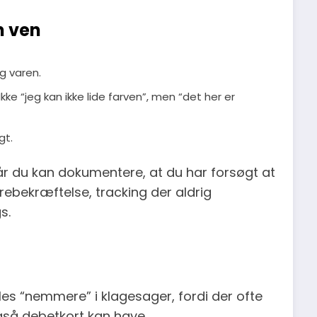
n ven
g varen.
Ikke “jeg kan ikke lide farven”, men “det her er
gt.
 når du kan dokumentere, at du har forsøgt at
rebekræftelse, tracking der aldrig
s.
les “nemmere” i klagesager, fordi der ofte
også debetkort kan have