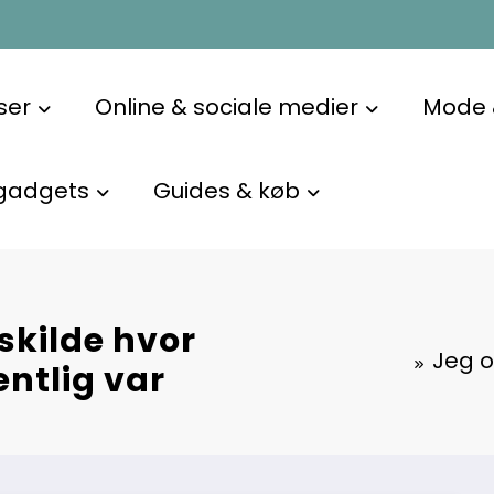
ser
Online & sociale medier
Mode &
gadgets
Guides & køb
skilde hvor
Jeg o
ntlig var