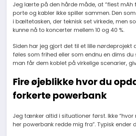
Jeg lærte på den hårde måde, at “flest mAh f
porte og kabler ikke spiller sammen. Den so
i bæltetasken, der teknisk set virkede, men 
kunne nå to koncerter mellem 10 og 40 %.
Siden har jeg gjort det til et lille nørdeproje
føles som frihed eller som endnu en dims du sl
man får dem koblet på virkelige scenarier, giv
Fire øjeblikke hvor du op
forkerte powerbank
Jeg tænker altid i situationer først. Ikke “h
her powerbank redde mig fra”. Typisk ender d