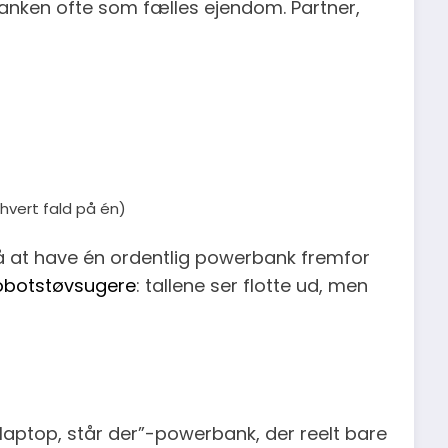
nken ofte som fælles ejendom. Partner,
 hvert fald på én)
 på at have én ordentlig powerbank fremfor
 robotstøvsugere
: tallene ser flotte ud, men
laptop, står der”-powerbank, der reelt bare