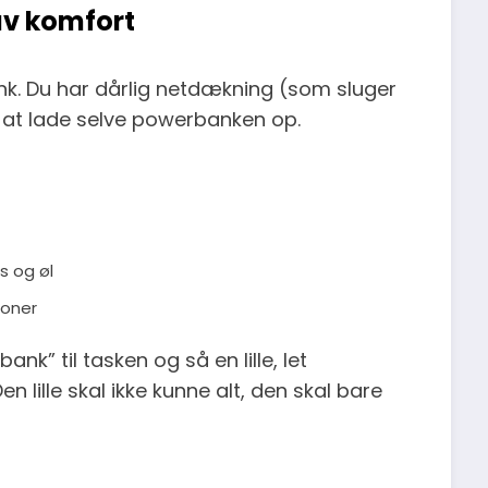
av komfort
ank. Du har dårlig netdækning (som sluger
ed at lade selve powerbanken op.
s og øl
foner
ank” til tasken og så en lille, let
lille skal ikke kunne alt, den skal bare