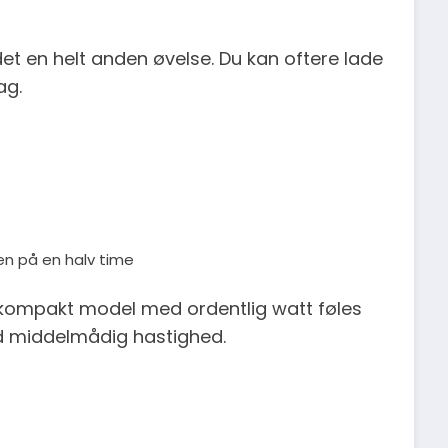
 det en helt anden øvelse. Du kan oftere lade
ag.
n på en halv time
 En kompakt model med ordentlig watt føles
d middelmådig hastighed.