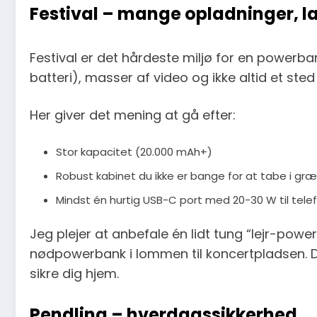
Festival – mange opladninger, l
Festival er det hårdeste miljø for en powerb
batteri), masser af video og ikke altid et st
Her giver det mening at gå efter:
Stor kapacitet (20.000 mAh+)
Robust kabinet du ikke er bange for at tabe i græ
Mindst én hurtig USB-C port med 20-30 W til tele
Jeg plejer at anbefale én lidt tung “lejr-powerb
nødpowerbank i lommen til koncertpladsen. Den 
sikre dig hjem.
Pendling – hverdagssikkerhed