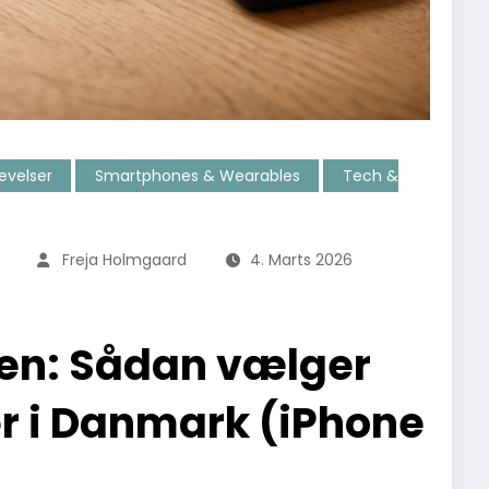
evelser
Smartphones & Wearables
Tech &
Freja Holmgaard
4. Marts 2026
igen: Sådan vælger
er i Danmark (iPhone