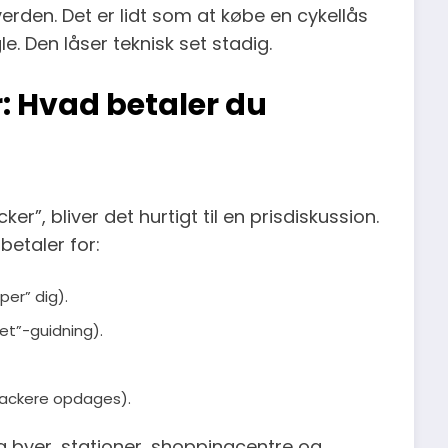
verden. Det er lidt som at købe en cykellås
. Den låser teknisk set stadig.
: Hvad betaler du
r”, bliver det hurtigt til en prisdiskussion.
betaler for:
er” dig).
et”-guidning).
ackere opdages).
 byer, stationer, shoppingcentre og