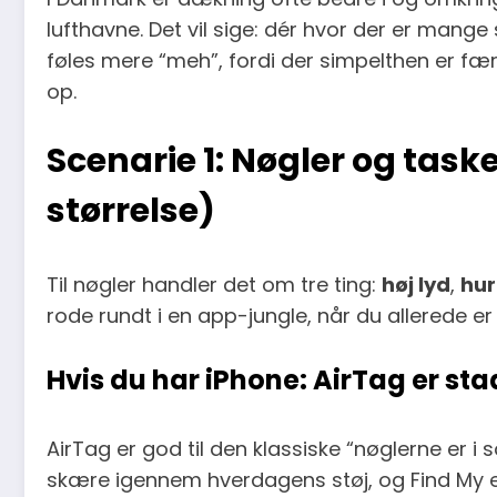
lufthavne. Det vil sige: dér hvor der er mang
føles mere “meh”, fordi der simpelthen er fær
op.
Scenarie 1: Nøgler og taske
størrelse)
Til nøgler handler det om tre ting:
høj lyd
,
hur
rode rundt i en app-jungle, når du allerede er
Hvis du har iPhone: AirTag er st
AirTag er god til den klassiske “nøglerne er i so
skære igennem hverdagens støj, og Find My er