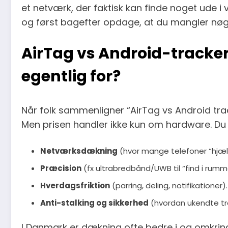
et netværk, der faktisk kan finde noget ude i 
og først bagefter opdage, at du mangler nøgle
AirTag vs Android-tracker
egentlig for?
Når folk sammenligner “AirTag vs Android tracke
Men prisen handler ikke kun om hardware. Du 
Netværksdækning
(hvor mange telefoner “hjælp
Præcision
(fx ultrabredbånd/UWB til “find i rumm
Hverdagsfriktion
(parring, deling, notifikationer).
Anti-stalking og sikkerhed
(hvordan ukendte tr
I Danmark er dækning ofte bedre i og omkring