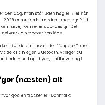
r den dag, man står uden nøgler. Eller når
p. I 2026 er markedet modent, men også lidt…
ke om farve, form eller app-design. Det
et netværk din tracker kan låne.
kert, får du en tracker der “fungerer”, men
evidde af din egen Bluetooth. Vælger du
n finde dine ting i byen, i lufthavne og i
afgør (næsten) alt
hvor god en tracker er i Danmark: