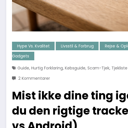
Hype Vs. Kvalitet
Livsstil & Forbrug
Rejse & Opl
Gadgets
,
,
,
,
Guide
Hurtig Forklaring
Købsguide
Scam-Tjek
Tjekliste
2 Kommentarer
Mist ikke dine ting 
du den rigtige track
vs Android)