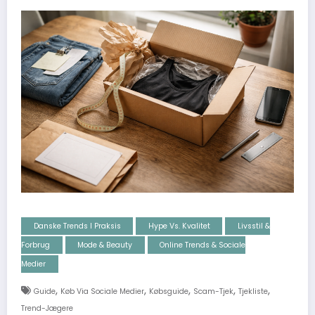
Danske Trends I Praksis
Hype Vs. Kvalitet
Livsstil &
Forbrug
Mode & Beauty
Online Trends & Sociale
Medier
,
,
,
,
,
Guide
Køb Via Sociale Medier
Købsguide
Scam-Tjek
Tjekliste
Trend-Jægere