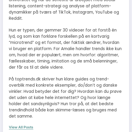
listening, content-strategi og analyse af platform-
dynamikker på tværs af TikTok, Instagram, YouTube og
Reddit.
Hun er typen, der gemmer 30 videoer for at forstå én
lyd, og som kan forklare forskellen på en kortvarig
“microtrend” og et format, der faktisk ændrer, hvordan
vi bruger en platform. For Amalie handler trends ikke kun
om, hvad der er populært, men om hvorfor: algoritmer,
fællesskaber, timing, imitation og de små belønninger,
der får os til at dele videre.
På toptrends.dk skriver hun klare guides og trend-
overblik med konkrete eksempler, do/don’t og danske
vinkler: Hvad betyder det for dig? Hvordan kan du prøve
det uden at købe hele internettet? Og hvor længe
holder det sandsynligvis? Hun tror på, at det bedste
trendindhold både kan skimme-læses og bruges med
det samme.
View All Posts