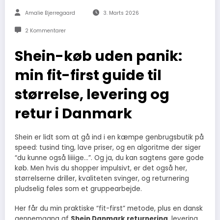
Amalie Bjerregaard
3. Marts 2026
2 Kommentarer
Shein-køb uden panik:
min fit-first guide til
størrelse, levering og
retur i Danmark
Shein er lidt som at gå ind i en kæmpe genbrugsbutik på
speed: tusind ting, lave priser, og en algoritme der siger
“du kunne også liiiige…”. Og ja, du kan sagtens gøre gode
køb. Men hvis du shopper impulsivt, er det også her,
størrelserne driller, kvaliteten svinger, og returnering
pludselig føles som et gruppearbejde.
Her får du min praktiske “fit-first” metode, plus en dansk
gennemgang af
Shein Danmark returnering
, levering,