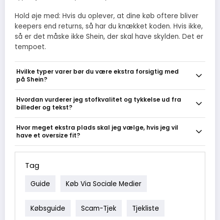
Hold øje med: Hvis du oplever, at dine køb oftere bliver
keepers end returns, så har du knækket koden. Hvis ikke,
så er det måske ikke Shein, der skal have skylden. Det er
tempoet.
Hvilke typer varer bør du være ekstra forsigtig med
på Shein?
Hold øje med strukturerede jakker/blazere, sko, jeans og badetøj -
Hvordan vurderer jeg stofkvalitet og tykkelse ud fra
de kræver præcis pasform eller god materialekvalitet. Smarte
billeder og tekst?
trends, accessories og basic tees er billigere tests, mens
skræddersyede eller højt strukturerede items er større risici.
Se efter close-ups af stoffet, sømme og kantfinish i billedgalleriet
Hvor meget ekstra plads skal jeg vælge, hvis jeg vil
og tjek beskrivelsen for ord som lined, brushed, fleece eller rib.
have et oversize fit?
Brug brugerbilleder til at vurdere gennemsigtighed og fald, og kig
efter procentangivelse af fibre (fx elastan 2-5 procent betyder ofte
Som tommelfingerregel: til oversize toppe sigt efter at produktets
god stretch).
brystmål er 10-20 cm større end din kropsmåling; til løse kjoler 5-
Tag
15 cm ekstra; til oversize jakker 20-30 cm. Tjek modelens mål og
produktmål først, så du vælger efter hvor 'oversize' det faktisk er,
Guide
Køb Via Sociale Medier
ikke bare billedstil.
Købsguide
Scam-Tjek
Tjekliste