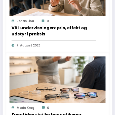
Jonas Lind
0
VR i undervisningen: pris, effekt og
udstyr i praksis
7. August 2026
Mads Krog
0
Fremtidens briller hos optikeren: