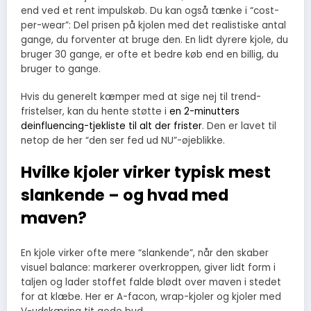
end ved et rent impulskøb. Du kan også tænke i “cost-
per-wear”: Del prisen på kjolen med det realistiske antal
gange, du forventer at bruge den. En lidt dyrere kjole, du
bruger 30 gange, er ofte et bedre køb end en billig, du
bruger to gange.
Hvis du generelt kæmper med at sige nej til trend-
fristelser, kan du hente støtte i
en 2-minutters
deinfluencing-tjekliste til alt der frister
. Den er lavet til
netop de her “den ser fed ud NU”-øjeblikke.
Hvilke kjoler virker typisk mest
slankende – og hvad med
maven?
En kjole virker ofte mere “slankende”, når den skaber
visuel balance: markerer overkroppen, giver lidt form i
taljen og lader stoffet falde blødt over maven i stedet
for at klæbe. Her er A-facon, wrap-kjoler og kjoler med