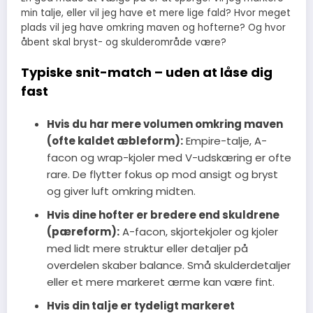
min talje, eller vil jeg have et mere lige fald? Hvor meget
plads vil jeg have omkring maven og hofterne? Og hvor
åbent skal bryst- og skulderområde være?
Typiske snit-match – uden at låse dig
fast
Hvis du har mere volumen omkring maven
(ofte kaldet æbleform):
Empire-talje, A-
facon og wrap-kjoler med V-udskæring er ofte
rare. De flytter fokus op mod ansigt og bryst
og giver luft omkring midten.
Hvis dine hofter er bredere end skuldrene
(pæreform):
A-facon, skjortekjoler og kjoler
med lidt mere struktur eller detaljer på
overdelen skaber balance. Små skulderdetaljer
eller et mere markeret ærme kan være fint.
Hvis din talje er tydeligt markeret