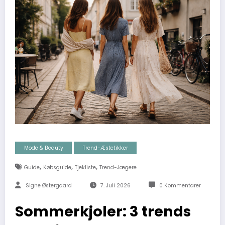
Mode & Beauty
Trend-Æstetikker
,
,
,
Guide
Købsguide
Tjekliste
Trend-Jægere
Signe Østergaard
7. Juli 2026
0 Kommentarer
Sommerkjoler: 3 trends