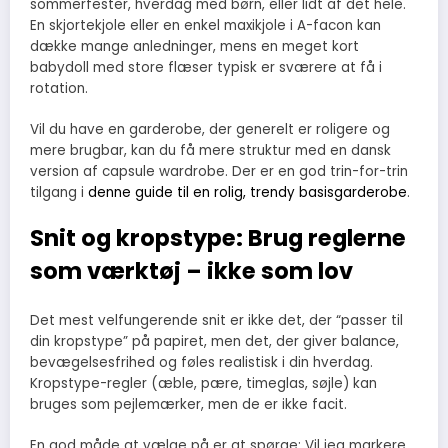
sommerfester, hverdag med børn, eller lidt af det hele.
En skjortekjole eller en enkel maxikjole i A-facon kan
dække mange anledninger, mens en meget kort
babydoll med store flæser typisk er sværere at få i
rotation.
Vil du have en garderobe, der generelt er roligere og
mere brugbar, kan du få mere struktur med en dansk
version af capsule wardrobe. Der er en god trin-for-trin
tilgang i
denne guide til en rolig, trendy basisgarderobe
.
Snit og kropstype: Brug reglerne
som værktøj – ikke som lov
Det mest velfungerende snit er ikke det, der “passer til
din kropstype” på papiret, men det, der giver balance,
bevægelsesfrihed og føles realistisk i din hverdag.
Kropstype-regler (æble, pære, timeglas, søjle) kan
bruges som pejlemærker, men de er ikke facit.
En god måde at vælge på er at spørge: Vil jeg markere