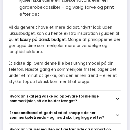
kjolen skal være en sæsonfavorit eller en
garderobeklassiker – og vælg farve og print
efter det.
Vil du generelt have et mere tidløst, “dyrt” look uden
luksusbudget, kan du hente ekstra inspiration i guiden til
quiet luxury på dansk budget
. Mange af principperne dér
gør også dine sommerkjoler mere anvendelige og
langtidsholdbare.
Ét sidste tip: Gem denne lille beslutningsmodel på din
telefon. Næste gang en sommerkjole frister, tager det
under ét minut at tjekke, om den er ren trend – eller et
stykke tøj, du faktisk kommer til at bruge.
Hvordan skal jeg vaske og opbevare forskellige
sommerkjoler, så de holder længst?
Tjek altid vaskemærket, men generelt: vask hør og bomuld
Er secondhand et godt sted at shoppe de her
skånsomt på lav temperatur og lav centrifuge, læg delikate
sommerkjoletrends - og hvad skal jeg kigge efter?
viskose- og satin-kjoler i en vaskepose eller rens, og tør flade eller
på bøjle væk fra direkte sol. Stryg på lav temp eller damp, undgå
Ja - secondhand er faktisk ideelt til tidløse snit som wrap, skjorte-
Hvordan vælger jeg den rigtige længde og proportion