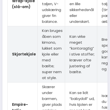
Wrap-kjole
taljen, V-
en lille
talje
(slå-om)
udskæring
sikkerhedsnål
(tim
giver fin
eller
pær
balance.
underskørt.
æble
Kan bruges
åben som
Kan virke
Bred
kimono,
meget
spek
lukket som
“kontoragtig”
god,
Skjortekjole
kjole eller
i stive stoffer;
kan 
med
kræver ofte
regu
bælte;
justering af
og s
super nem
bælte.
at style.
Skærer
under
Kan se lidt
Især
barmen,
“babydoll” ud,
du v
Empire-
giver plads
hvis kjolen er
foku