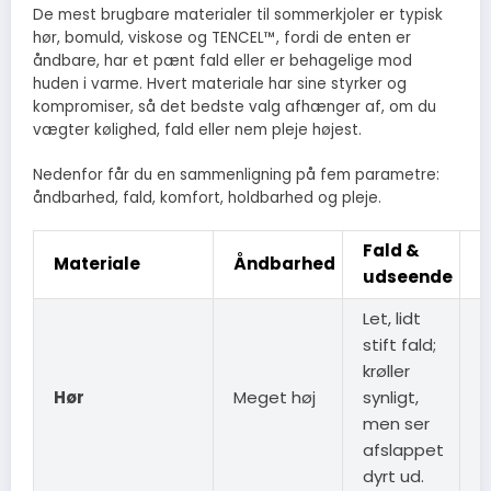
De mest brugbare materialer til sommerkjoler er typisk
hør, bomuld, viskose og TENCEL™, fordi de enten er
åndbare, har et pænt fald eller er behagelige mod
huden i varme. Hvert materiale har sine styrker og
kompromiser, så det bedste valg afhænger af, om du
vægter kølighed, fald eller nem pleje højest.
Nedenfor får du en sammenligning på fem parametre:
åndbarhed, fald, komfort, holdbarhed og pleje.
Fald &
K
Materiale
Åndbarhed
udseende
Let, lidt
stift fald;
krøller
M
Hør
Meget høj
synligt,
k
men ser
l
afslappet
dyrt ud.