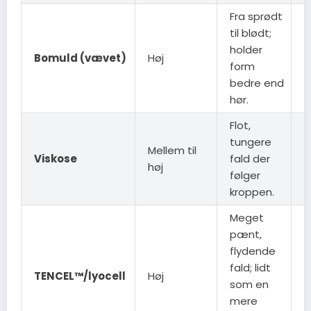
Fra sprødt
til blødt;
B
holder
i
Bomuld (vævet)
Høj
form
t
bedre end
v
hør.
Flot,
tungere
Mellem til
B
Viskose
fald der
høj
o
følger
kroppen.
Meget
pænt,
M
flydende
b
fald; lidt
TENCEL™/lyocell
Høj
b
som en
mere
h