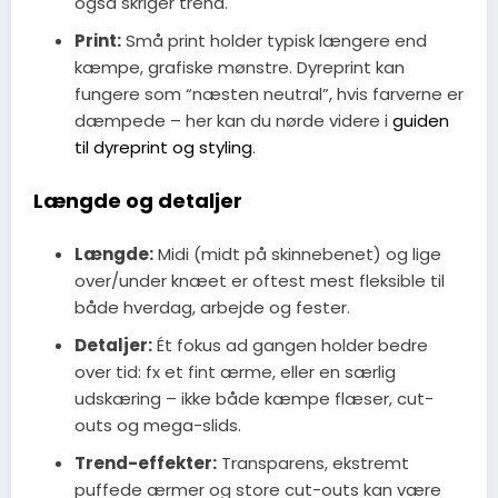
også skriger trend.
Print:
Små print holder typisk længere end
kæmpe, grafiske mønstre. Dyreprint kan
fungere som “næsten neutral”, hvis farverne er
dæmpede – her kan du nørde videre i
guiden
til dyreprint og styling
.
Længde og detaljer
Længde:
Midi (midt på skinnebenet) og lige
over/under knæet er oftest mest fleksible til
både hverdag, arbejde og fester.
Detaljer:
Ét fokus ad gangen holder bedre
over tid: fx et fint ærme, eller en særlig
udskæring – ikke både kæmpe flæser, cut-
outs og mega-slids.
Trend-effekter:
Transparens, ekstremt
puffede ærmer og store cut-outs kan være