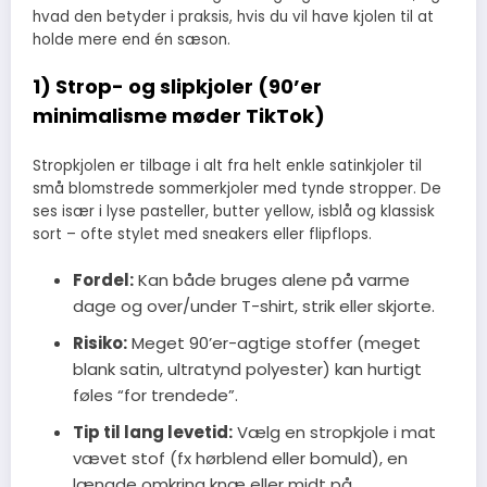
hvad den betyder i praksis, hvis du vil have kjolen til at
holde mere end én sæson.
1) Strop- og slipkjoler (90’er
minimalisme møder TikTok)
Stropkjolen er tilbage i alt fra helt enkle satinkjoler til
små blomstrede sommerkjoler med tynde stropper. De
ses især i lyse pasteller, butter yellow, isblå og klassisk
sort – ofte stylet med sneakers eller flipflops.
Fordel:
Kan både bruges alene på varme
dage og over/under T-shirt, strik eller skjorte.
Risiko:
Meget 90’er-agtige stoffer (meget
blank satin, ultratynd polyester) kan hurtigt
føles “for trendede”.
Tip til lang levetid:
Vælg en stropkjole i mat
vævet stof (fx hørblend eller bomuld), en
længde omkring knæ eller midt på