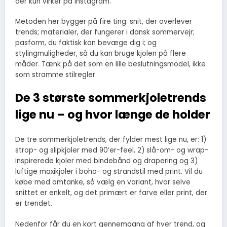
der kun virker på Instagram.
Metoden her bygger på fire ting: snit, der overlever
trends; materialer, der fungerer i dansk sommervejr;
pasform, du faktisk kan bevæge dig i; og
stylingmuligheder, så du kan bruge kjolen på flere
måder. Tænk på det som en lille beslutningsmodel, ikke
som stramme stilregler.
De 3 største sommerkjoletrends
lige nu – og hvor længe de holder
De tre sommerkjoletrends, der fylder mest lige nu, er: 1)
strop- og slipkjoler med 90’er-feel, 2) slå-om- og wrap-
inspirerede kjoler med bindebånd og drapering og 3)
luftige maxikjoler i boho- og strandstil med print. Vil du
købe med omtanke, så vælg en variant, hvor selve
snittet er enkelt, og det primært er farve eller print, der
er trendet.
Nedenfor får du en kort gennemgang af hver trend, og