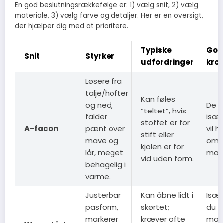
En god beslutningsrækkefølge er: 1) vælg snit, 2) vælg
materiale, 3) vælg farve og detaljer. Her er en oversigt,
der hjælper dig med at prioritere.
Typiske
God 
Snit
Styrker
udfordringer
kro
Løsere fra
talje/hofter
Kan føles
og ned,
De f
“teltet”, hvis
falder
især
stoffet er for
A-facon
pænt over
vil 
stift eller
mave og
omkr
kjolen er for
lår, meget
mave
vid uden form.
behagelig i
varme.
Justerbar
Kan åbne lidt i
Især
pasform,
skørtet;
du k
markerer
kræver ofte
mar