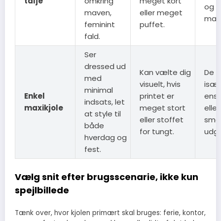
talje
omkring
meget kort
og r
maven,
eller meget
mav
feminint
puffet.
fald.
Ser
dressed ud
Kan vælte dig
De f
med
visuelt, hvis
især 
minimal
Enkel
printet er
ensf
indsats, let
maxikjole
meget stort
eller
at style til
eller stoffet
små
både
for tungt.
udg
hverdag og
fest.
Vælg snit efter brugsscenarie, ikke kun
spejlbillede
Tænk over, hvor kjolen primært skal bruges: ferie, kontor,