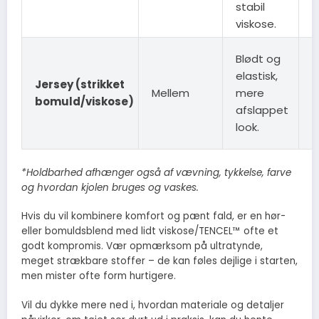
stabil
viskose.
B
Blødt og
m
elastisk,
Jersey (strikket
f
Mellem
mere
bomuld/viskose)
v
afslappet
t
look.
k
*Holdbarhed afhænger også af vævning, tykkelse, farve
og hvordan kjolen bruges og vaskes.
Hvis du vil kombinere komfort og pænt fald, er en hør-
eller bomuldsblend med lidt viskose/TENCEL™ ofte et
godt kompromis. Vær opmærksom på ultratynde,
meget strækbare stoffer – de kan føles dejlige i starten,
men mister ofte form hurtigere.
Vil du dykke mere ned i, hvordan materiale og detaljer