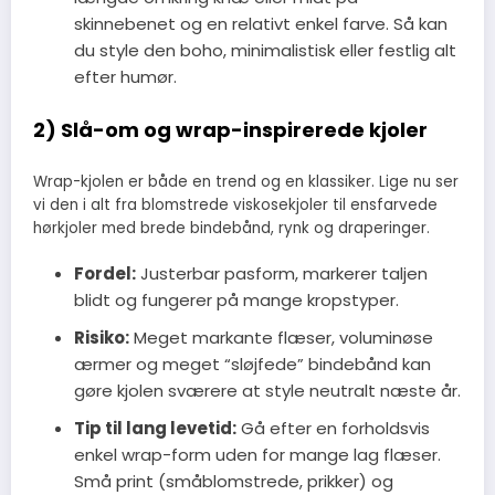
skinnebenet og en relativt enkel farve. Så kan
du style den boho, minimalistisk eller festlig alt
efter humør.
2) Slå-om og wrap-inspirerede kjoler
Wrap-kjolen er både en trend og en klassiker. Lige nu ser
vi den i alt fra blomstrede viskosekjoler til ensfarvede
hørkjoler med brede bindebånd, rynk og draperinger.
Fordel:
Justerbar pasform, markerer taljen
blidt og fungerer på mange kropstyper.
Risiko:
Meget markante flæser, voluminøse
ærmer og meget “sløjfede” bindebånd kan
gøre kjolen sværere at style neutralt næste år.
Tip til lang levetid:
Gå efter en forholdsvis
enkel wrap-form uden for mange lag flæser.
Små print (småblomstrede, prikker) og