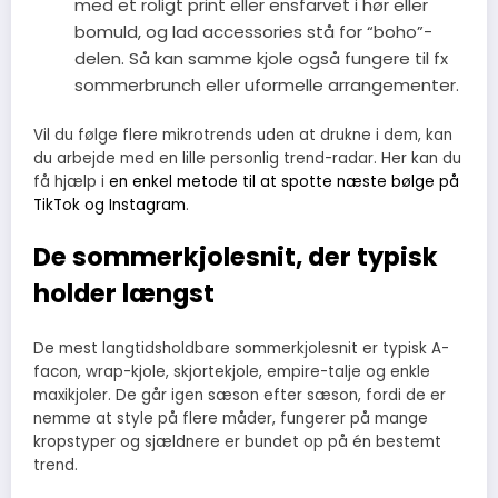
med et roligt print eller ensfarvet i hør eller
bomuld, og lad accessories stå for “boho”-
delen. Så kan samme kjole også fungere til fx
sommerbrunch eller uformelle arrangementer.
Vil du følge flere mikrotrends uden at drukne i dem, kan
du arbejde med en lille personlig trend-radar. Her kan du
få hjælp i
en enkel metode til at spotte næste bølge på
TikTok og Instagram
.
De sommerkjolesnit, der typisk
holder længst
De mest langtidsholdbare sommerkjolesnit er typisk A-
facon, wrap-kjole, skjortekjole, empire-talje og enkle
maxikjoler. De går igen sæson efter sæson, fordi de er
nemme at style på flere måder, fungerer på mange
kropstyper og sjældnere er bundet op på én bestemt
trend.