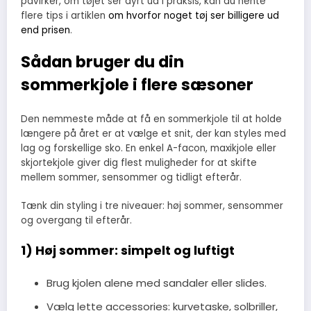
påvirker, om tøjet ser dyrt ud i praksis, kan du hente
flere tips i artiklen
om hvorfor noget tøj ser billigere ud
end prisen
.
Sådan bruger du din
sommerkjole i flere sæsoner
Den nemmeste måde at få en sommerkjole til at holde
længere på året er at vælge et snit, der kan styles med
lag og forskellige sko. En enkel A-facon, maxikjole eller
skjortekjole giver dig flest muligheder for at skifte
mellem sommer, sensommer og tidligt efterår.
Tænk din styling i tre niveauer: høj sommer, sensommer
og overgang til efterår.
1) Høj sommer: simpelt og luftigt
Brug kjolen alene med sandaler eller slides.
Vælg lette accessories: kurvetaske, solbriller,