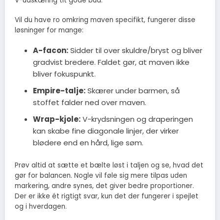
V-udskæring tit gode bud.
Vil du have ro omkring maven specifikt, fungerer disse
løsninger for mange:
A-facon:
Sidder til over skuldre/bryst og bliver
gradvist bredere. Faldet gør, at maven ikke
bliver fokuspunkt.
Empire-talje:
Skærer under barmen, så
stoffet falder ned over maven.
Wrap-kjole:
V-krydsningen og draperingen
kan skabe fine diagonale linjer, der virker
blødere end en hård, lige søm.
Prøv altid at sætte et bælte løst i taljen og se, hvad det
gør for balancen. Nogle vil føle sig mere tilpas uden
markering, andre synes, det giver bedre proportioner.
Der er ikke ét rigtigt svar, kun det der fungerer i spejlet
og i hverdagen.