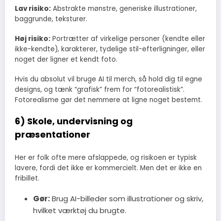
Lav risiko:
Abstrakte mønstre, generiske illustrationer,
baggrunde, teksturer.
Høj risiko:
Portrætter af virkelige personer (kendte eller
ikke-kendte), karakterer, tydelige stil-efterligninger, eller
noget der ligner et kendt foto.
Hvis du absolut vil bruge AI til merch, så hold dig til egne
designs, og tænk “grafisk” frem for “fotorealistisk”.
Fotorealisme gør det nemmere at ligne noget bestemt.
6) Skole, undervisning og
præsentationer
Her er folk ofte mere afslappede, og risikoen er typisk
lavere, fordi det ikke er kommercielt. Men det er ikke en
fribillet.
Gør:
Brug AI-billeder som illustrationer og skriv,
hvilket værktøj du brugte.