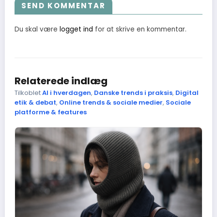
SEND KOMMENTAR
Du skal være
logget ind
for at skrive en kommentar.
Relaterede indlæg
Tilkoblet
AI i hverdagen
,
Danske trends i praksis
,
Digital
etik & debat
,
Online trends & sociale medier
,
Sociale
platforme & features