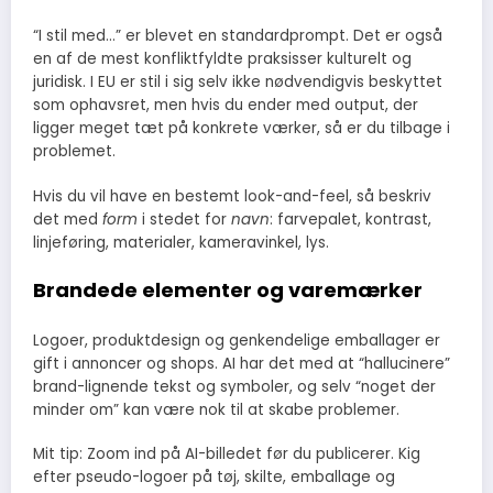
“I stil med…” er blevet en standardprompt. Det er også
en af de mest konfliktfyldte praksisser kulturelt og
juridisk. I EU er stil i sig selv ikke nødvendigvis beskyttet
som ophavsret, men hvis du ender med output, der
ligger meget tæt på konkrete værker, så er du tilbage i
problemet.
Hvis du vil have en bestemt look-and-feel, så beskriv
det med
form
i stedet for
navn
: farvepalet, kontrast,
linjeføring, materialer, kameravinkel, lys.
Brandede elementer og varemærker
Logoer, produktdesign og genkendelige emballager er
gift i annoncer og shops. AI har det med at “hallucinere”
brand-lignende tekst og symboler, og selv “noget der
minder om” kan være nok til at skabe problemer.
Mit tip: Zoom ind på AI-billedet før du publicerer. Kig
efter pseudo-logoer på tøj, skilte, emballage og