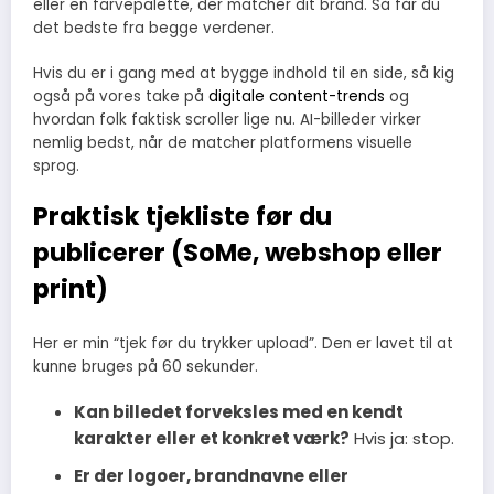
eller en farvepalette, der matcher dit brand. Så får du
det bedste fra begge verdener.
Hvis du er i gang med at bygge indhold til en side, så kig
også på vores take på
digitale content-trends
og
hvordan folk faktisk scroller lige nu. AI-billeder virker
nemlig bedst, når de matcher platformens visuelle
sprog.
Praktisk tjekliste før du
publicerer (SoMe, webshop eller
print)
Her er min “tjek før du trykker upload”. Den er lavet til at
kunne bruges på 60 sekunder.
Kan billedet forveksles med en kendt
karakter eller et konkret værk?
Hvis ja: stop.
Er der logoer, brandnavne eller