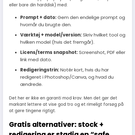
eller bare din harddisk) med:
Prompt + dato:
Gem den endelige prompt og
hvornår du brugte den.
Værktøj + model/version:
Skriv hvilket tool og
hvilken model (hvis det fremgår).
Licens/terms snapshot:
Screenshot, PDF eller
link med dato.
Redigeringstrin:
Notér kort, hvis du har
redigeret i Photoshop/Canva, og hvad du
ændrede.
Det her er ikke en garanti mod krav. Men det gør det
markant lettere at vise god tro og et rimeligt forsøg på
at gøre tingene rigtigt.
Gratis alternativer: stock +
redigering er stadig en “safe