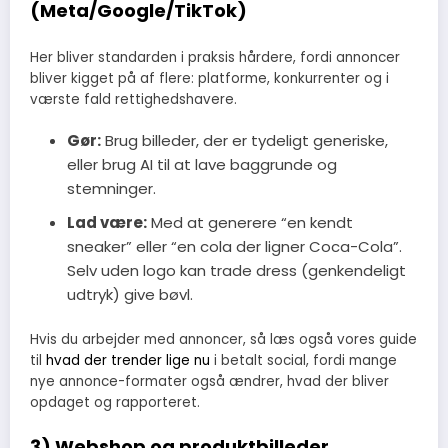
(Meta/Google/TikTok)
Her bliver standarden i praksis hårdere, fordi annoncer
bliver kigget på af flere: platforme, konkurrenter og i
værste fald rettighedshavere.
Gør:
Brug billeder, der er tydeligt generiske,
eller brug AI til at lave baggrunde og
stemninger.
Lad være:
Med at generere “en kendt
sneaker” eller “en cola der ligner Coca-Cola”.
Selv uden logo kan trade dress (genkendeligt
udtryk) give bøvl.
Hvis du arbejder med annoncer, så læs også vores guide
til
hvad der trender lige nu
i betalt social, fordi mange
nye annonce-formater også ændrer, hvad der bliver
opdaget og rapporteret.
3) Webshop og produktbilleder