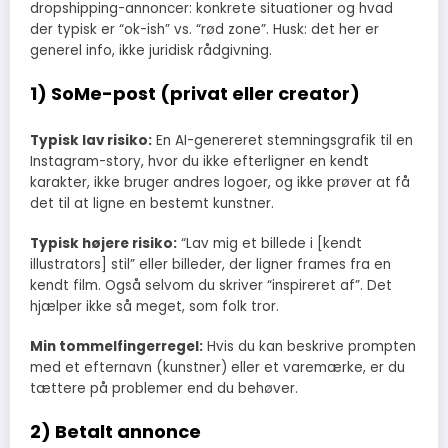
dropshipping-annoncer: konkrete situationer og hvad
der typisk er “ok-ish” vs. “rød zone”. Husk: det her er
generel info, ikke juridisk rådgivning.
1) SoMe-post (privat eller creator)
Typisk lav risiko:
En AI-genereret stemningsgrafik til en
Instagram-story, hvor du ikke efterligner en kendt
karakter, ikke bruger andres logoer, og ikke prøver at få
det til at ligne en bestemt kunstner.
Typisk højere risiko:
“Lav mig et billede i [kendt
illustrators] stil” eller billeder, der ligner frames fra en
kendt film. Også selvom du skriver “inspireret af”. Det
hjælper ikke så meget, som folk tror.
Min tommelfingerregel:
Hvis du kan beskrive prompten
med et efternavn (kunstner) eller et varemærke, er du
tættere på problemer end du behøver.
2) Betalt annonce