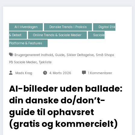
AI I Hverdagen
Danske Trends I Praksis
Digital Etik
& Debat
Online Trends & Sociale Medier
Sociale
Platforme & Features
,
,
,
Brugergenereret Indhold
Guide
Sikker Deltagelse
Små Shops
,
På Sociale Medier
Tjekliste
Mads Krog
4. Marts 2026
1 Kommentarer
AI-billeder uden ballade:
din danske do/don’t-
guide til ophavsret
(gratis og kommercielt)