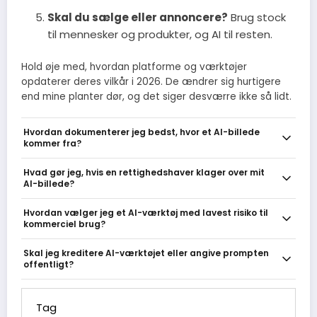
Skal du sælge eller annoncere?
Brug stock
til mennesker og produkter, og AI til resten.
Hold øje med, hvordan platforme og værktøjer
opdaterer deres vilkår i 2026. De ændrer sig hurtigere
end mine planter dør, og det siger desværre ikke så lidt.
Hvordan dokumenterer jeg bedst, hvor et AI-billede
kommer fra?
Gem prompt, model- eller værktøjsnavn og version, skærmbilleder
Hvad gør jeg, hvis en rettighedshaver klager over mit
af licensvilkår og tidspunkt for generering. Suppler med
AI-billede?
kontooplysninger, den endelige fil i høj opløsning og et kort
noterfelt med formål og brug (SoMe, annonce, print). Læg alt i en
Tag klagen seriøst: fjern eller sæt materialet på pause,
Hvordan vælger jeg et AI-værktøj med lavest risiko til
simpel log eller fold ud i filens metadata, så du kan vise god tro
dokumenter din generation og licens, og kontakt afsenderen for
kommerciel brug?
ved en tvist.
at få konkrete krav. Overvej at søge juridisk rådgivning ved
alvorlige krav - ofte kan en hurtig dialog eller rettighedsklarering
Vælg leverandører med klare, kommercielle licenser,
Skal jeg kreditere AI-værktøjet eller angive prompten
løse sagen uden retssag.
dokumentation af træningsdata eller garantier og mulighed for
offentligt?
at eksportere metadata/proveniens. Undgå gratis eller obscure
tjenester uden brugsvilkår, og foretræk udbydere der tilbyder
Det er sjældent et juridisk krav, men transparens er god praksis:
indbygget vandmærkning eller juridisk ansvarserklæring.
skriv fx 'genereret med [værktøj]' i beskrivelser og gem prompten
Tag
internt. Kredit beskytter ikke mod krænkelse, men hjælper med