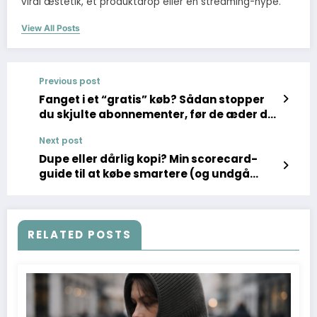
viral æstetik, et produktdrop eller en streaming-hype.
View All Posts
Previous post
Fanget i et “gratis” køb? Sådan stopper
du skjulte abonnementer, før de æder dit
kort
Next post
Dupe eller dårlig kopi? Min scorecard-
guide til at købe smartere (og undgå
skrald)
RELATED POSTS