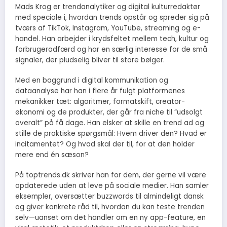
Mads Krog er trendanalytiker og digital kulturredaktør
med speciale i, hvordan trends opstår og spreder sig på
tværs af TikTok, Instagram, YouTube, streaming og e-
handel. Han arbejder i krydsfeltet mellem tech, kultur og
forbrugeradfærd og har en særlig interesse for de små
signaler, der pludselig bliver til store bølger.
Med en baggrund i digital kommunikation og
dataanalyse har han i flere år fulgt platformenes
mekanikker tæt: algoritmer, formatskift, creator-
økonomi og de produkter, der går fra niche til “udsolgt
overalt” på få dage. Han elsker at skille en trend ad og
stille de praktiske spørgsmål: Hvem driver den? Hvad er
incitamentet? Og hvad skal der til, for at den holder
mere end én sæson?
På toptrends.dk skriver han for dem, der gerne vil være
opdaterede uden at leve på sociale medier. Han samler
eksempler, oversætter buzzwords til almindeligt dansk
og giver konkrete råd til, hvordan du kan teste trenden
selv—uanset om det handler om en ny app-feature, en