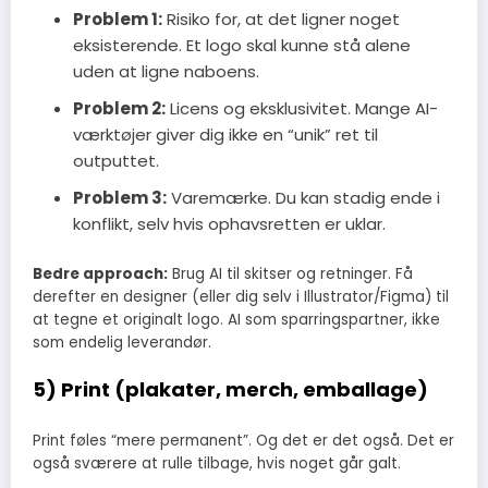
Problem 1:
Risiko for, at det ligner noget
eksisterende. Et logo skal kunne stå alene
uden at ligne naboens.
Problem 2:
Licens og eksklusivitet. Mange AI-
værktøjer giver dig ikke en “unik” ret til
outputtet.
Problem 3:
Varemærke. Du kan stadig ende i
konflikt, selv hvis ophavsretten er uklar.
Bedre approach:
Brug AI til skitser og retninger. Få
derefter en designer (eller dig selv i Illustrator/Figma) til
at tegne et originalt logo. AI som sparringspartner, ikke
som endelig leverandør.
5) Print (plakater, merch, emballage)
Print føles “mere permanent”. Og det er det også. Det er
også sværere at rulle tilbage, hvis noget går galt.