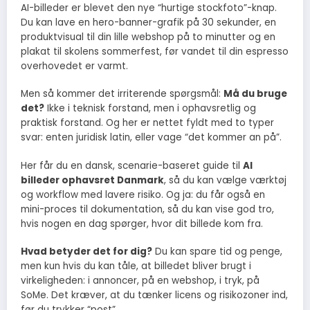
AI-billeder er blevet den nye “hurtige stockfoto”-knap.
Du kan lave en hero-banner-grafik på 30 sekunder, en
produktvisual til din lille webshop på to minutter og en
plakat til skolens sommerfest, før vandet til din espresso
overhovedet er varmt.
Men så kommer det irriterende spørgsmål:
Må du bruge
det?
Ikke i teknisk forstand, men i ophavsretlig og
praktisk forstand. Og her er nettet fyldt med to typer
svar: enten juridisk latin, eller vage “det kommer an på”.
Her får du en dansk, scenarie-baseret guide til
AI
billeder ophavsret Danmark
, så du kan vælge værktøj
og workflow med lavere risiko. Og ja: du får også en
mini-proces til dokumentation, så du kan vise god tro,
hvis nogen en dag spørger, hvor dit billede kom fra.
Hvad betyder det for dig?
Du kan spare tid og penge,
men kun hvis du kan tåle, at billedet bliver brugt i
virkeligheden: i annoncer, på en webshop, i tryk, på
SoMe. Det kræver, at du tænker licens og risikozoner ind,
før du trykker “post”.