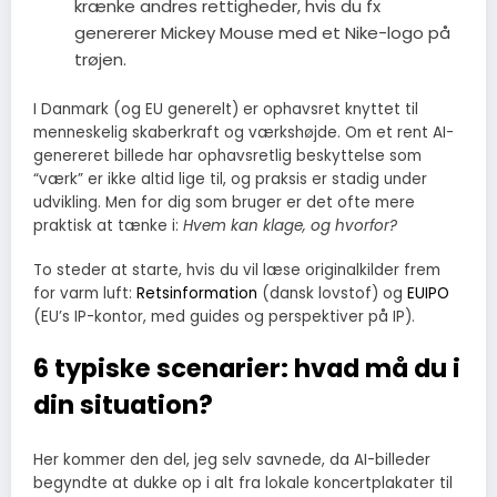
krænke andres rettigheder, hvis du fx
genererer Mickey Mouse med et Nike-logo på
trøjen.
I Danmark (og EU generelt) er ophavsret knyttet til
menneskelig skaberkraft og værkshøjde. Om et rent AI-
genereret billede har ophavsretlig beskyttelse som
“værk” er ikke altid lige til, og praksis er stadig under
udvikling. Men for dig som bruger er det ofte mere
praktisk at tænke i:
Hvem kan klage, og hvorfor?
To steder at starte, hvis du vil læse originalkilder frem
for varm luft:
Retsinformation
(dansk lovstof) og
EUIPO
(EU’s IP-kontor, med guides og perspektiver på IP).
6 typiske scenarier: hvad må du i
din situation?
Her kommer den del, jeg selv savnede, da AI-billeder
begyndte at dukke op i alt fra lokale koncertplakater til