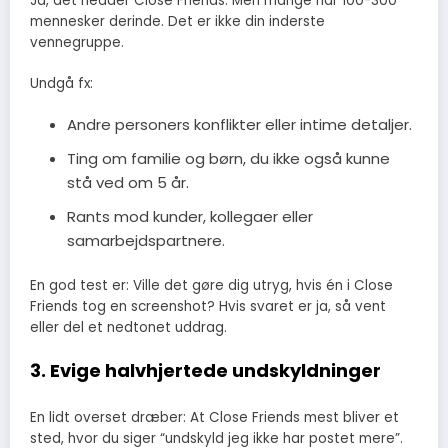
Ja, det hedder Close Friends. Men mange har 100-300
mennesker derinde. Det er ikke din inderste
vennegruppe.
Undgå fx:
Andre personers konflikter eller intime detaljer.
Ting om familie og børn, du ikke også kunne
stå ved om 5 år.
Rants mod kunder, kollegaer eller
samarbejdspartnere.
En god test er: Ville det gøre dig utryg, hvis én i Close
Friends tog en screenshot? Hvis svaret er ja, så vent
eller del et nedtonet uddrag.
3. Evige halvhjertede undskyldninger
En lidt overset dræber: At Close Friends mest bliver et
sted, hvor du siger “undskyld jeg ikke har postet mere”.