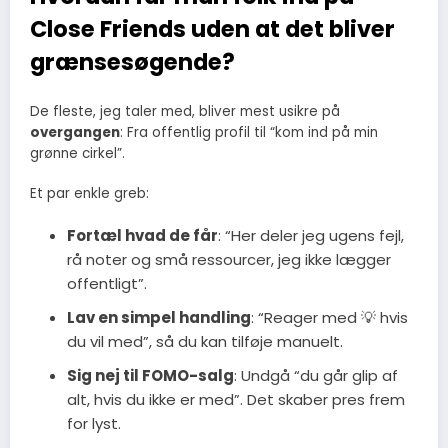
Close Friends uden at det bliver
grænsesøgende?
De fleste, jeg taler med, bliver mest usikre på
overgangen
: Fra offentlig profil til “kom ind på min
grønne cirkel”.
Et par enkle greb:
Fortæl hvad de får
: “Her deler jeg ugens fejl,
rå noter og små ressourcer, jeg ikke lægger
offentligt”.
Lav en simpel handling
: “Reager med 💡 hvis
du vil med”, så du kan tilføje manuelt.
Sig nej til FOMO-salg
: Undgå “du går glip af
alt, hvis du ikke er med”. Det skaber pres frem
for lyst.