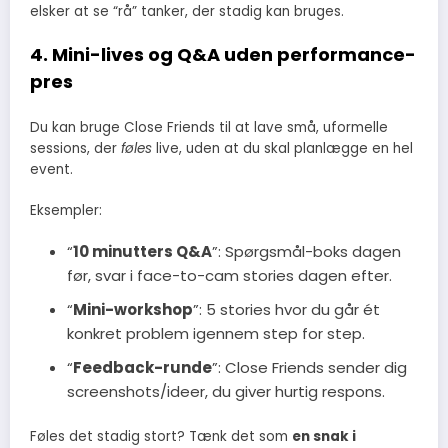
elsker at se “rå” tanker, der stadig kan bruges.
4. Mini-lives og Q&A uden performance-
pres
Du kan bruge Close Friends til at lave små, uformelle
sessions, der
føles
live, uden at du skal planlægge en hel
event.
Eksempler:
“
10 minutters Q&A
”: Spørgsmål-boks dagen
før, svar i face-to-cam stories dagen efter.
“
Mini-workshop
”: 5 stories hvor du går ét
konkret problem igennem step for step.
“
Feedback-runde
”: Close Friends sender dig
screenshots/ideer, du giver hurtig respons.
Føles det stadig stort? Tænk det som
en snak i