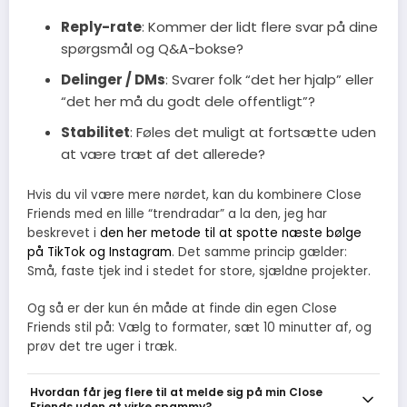
Reply-rate
: Kommer der lidt flere svar på dine
spørgsmål og Q&A-bokse?
Delinger / DMs
: Svarer folk “det her hjalp” eller
“det her må du godt dele offentligt”?
Stabilitet
: Føles det muligt at fortsætte uden
at være træt af det allerede?
Hvis du vil være mere nørdet, kan du kombinere Close
Friends med en lille “trendradar” a la den, jeg har
beskrevet i
den her metode til at spotte næste bølge
på TikTok og Instagram
. Det samme princip gælder:
Små, faste tjek ind i stedet for store, sjældne projekter.
Og så er der kun én måde at finde din egen Close
Friends stil på: Vælg to formater, sæt 10 minutter af, og
prøv det tre uger i træk.
Hvordan får jeg flere til at melde sig på min Close
Friends uden at virke spammy?