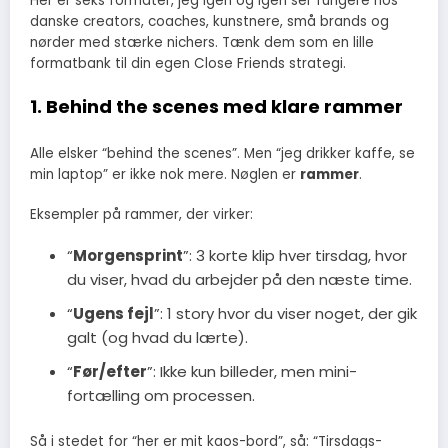
Her er seks formater, jeg igen og igen ser fungere hos
danske creators, coaches, kunstnere, små brands og
nørder med stærke nichers. Tænk dem som en lille
formatbank til din egen Close Friends strategi.
1. Behind the scenes med klare rammer
Alle elsker “behind the scenes”. Men “jeg drikker kaffe, se
min laptop” er ikke nok mere. Nøglen er
rammer
.
Eksempler på rammer, der virker:
“
Morgensprint
”: 3 korte klip hver tirsdag, hvor
du viser, hvad du arbejder på den næste time.
“
Ugens fejl
”: 1 story hvor du viser noget, der gik
galt (og hvad du lærte).
“
Før/efter
”: Ikke kun billeder, men mini-
fortælling om processen.
Så i stedet for “her er mit kaos-bord”, så: “Tirsdags-