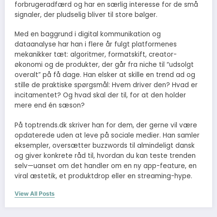
forbrugeradfærd og har en særlig interesse for de små
signaler, der pludselig bliver til store bølger.
Med en baggrund i digital kommunikation og
dataanalyse har han i flere år fulgt platformenes
mekanikker tæt: algoritmer, formatskift, creator-
økonomi og de produkter, der går fra niche til “udsolgt
overalt” på få dage. Han elsker at skille en trend ad og
stille de praktiske spørgsmål: Hvem driver den? Hvad er
incitamentet? Og hvad skal der til, for at den holder
mere end én sæson?
På toptrends.dk skriver han for dem, der gerne vil være
opdaterede uden at leve på sociale medier. Han samler
eksempler, oversætter buzzwords til almindeligt dansk
og giver konkrete råd til, hvordan du kan teste trenden
selv—uanset om det handler om en ny app-feature, en
viral æstetik, et produktdrop eller en streaming-hype.
View All Posts