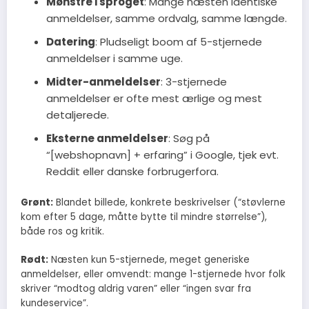
Mønstre i sproget
: Mange næsten identiske
anmeldelser, samme ordvalg, samme længde.
Datering
: Pludseligt boom af 5-stjernede
anmeldelser i samme uge.
Midter-anmeldelser
: 3-stjernede
anmeldelser er ofte mest ærlige og mest
detaljerede.
Eksterne anmeldelser
: Søg på
“[webshopnavn] + erfaring” i Google, tjek evt.
Reddit eller danske forbrugerfora.
Grønt:
Blandet billede, konkrete beskrivelser (“støvlerne
kom efter 5 dage, måtte bytte til mindre størrelse”),
både ros og kritik.
Rødt:
Næsten kun 5-stjernede, meget generiske
anmeldelser, eller omvendt: mange 1-stjernede hvor folk
skriver “modtog aldrig varen” eller “ingen svar fra
kundeservice”.