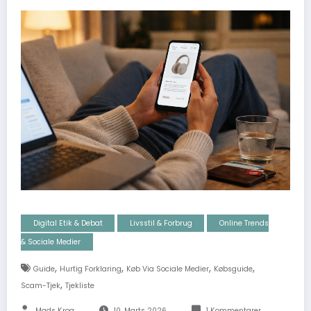
Digital Etik & Debat
Livsstil & Forbrug
Online Trends
& Sociale Medier
,
,
,
,
Guide
Hurtig Forklaring
Køb Via Sociale Medier
Købsguide
,
Scam-Tjek
Tjekliste
Mads Krog
10. Marts 2026
1 Kommentarer