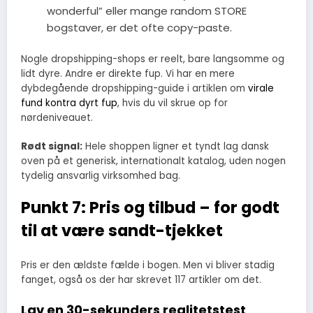
wonderful” eller mange random STORE
bogstaver, er det ofte copy-paste.
Nogle dropshipping-shops er reelt, bare langsomme og
lidt dyre. Andre er direkte fup. Vi har en mere
dybdegående dropshipping-guide i artiklen om
virale
fund kontra dyrt fup
, hvis du vil skrue op for
nørdeniveauet.
Rødt signal:
Hele shoppen ligner et tyndt lag dansk
oven på et generisk, internationalt katalog, uden nogen
tydelig ansvarlig virksomhed bag.
Punkt 7: Pris og tilbud – for godt
til at være sandt-tjekket
Pris er den ældste fælde i bogen. Men vi bliver stadig
fanget, også os der har skrevet 117 artikler om det.
Lav en 30-sekunders realitetstest