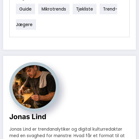
genopbyggende/plejende produkter hvis håret er slidt; så får du
Guide
Mikrotrends
Tjekliste
Trend-
både form og skånsom pleje.
Jægere
Jonas Lind
Jonas Lind er trendanalytiker og digital kulturredaktør
med en svaghed for mønstre: Hvad får et format til at