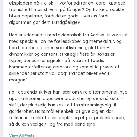
eksplodere på TikTok? Hvorfor skifter en “core”-æstetik
fra niche til mainstream på få uger? Og hvilke produkter
bliver populære, fordi de er gode – versus fordi
algoritmen gør dem uundgåelige?
Han er uddannet i medievidenskab fra Aarhus Universitet
med speciale i online fællesskaber og memekultur, og
han har arbejdet med social listening, platform-
dynamikker og content-strategi i flere år. Jonas er
typen, der samler signaler på tværs af feeds,
kommentarfelter og creators, og som altid prøver at
skille “det ser stort ud i dag” fra “det bliver ved i
morgen”.
På Toptrends skriver han især om virale fænomener, nye
app-funktioner, populære produkter og de små kultur-
skift, der pludselig kan ses i alt fra streamingvalg til
garderober. Hans mål er enkelt: at give dig en klar
forklaring, konkrete eksempler og et par praktiske greb,
så du kan vælge til og fra med åbne øjne.
View All Posts