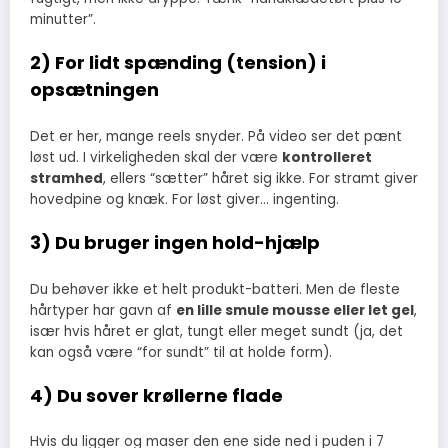
minutter”.
2) For lidt spænding (tension) i
opsætningen
Det er her, mange reels snyder. På video ser det pænt
løst ud. I virkeligheden skal der være
kontrolleret
stramhed
, ellers “sætter” håret sig ikke. For stramt giver
hovedpine og knæk. For løst giver… ingenting.
3) Du bruger ingen hold-hjælp
Du behøver ikke et helt produkt-batteri. Men de fleste
hårtyper har gavn af
en lille smule mousse eller let gel
,
især hvis håret er glat, tungt eller meget sundt (ja, det
kan også være “for sundt” til at holde form).
4) Du sover krøllerne flade
Hvis du ligger og maser den ene side ned i puden i 7