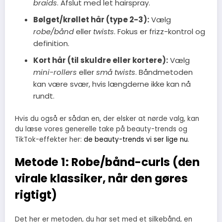
braids
. Afslut med let hairspray.
Bølget/krøllet hår (type 2-3):
Vælg
robe/bånd
eller
twists
. Fokus er frizz-kontrol og
definition.
Kort hår (til skuldre eller kortere):
Vælg
mini-rollers
eller
små twists
. Båndmetoden
kan være svær, hvis længderne ikke kan nå
rundt.
Hvis du også er sådan en, der elsker at nørde valg, kan
du læse vores generelle take på beauty-trends og
TikTok-effekter her:
de beauty-trends vi ser lige nu
.
Metode 1: Robe/bånd-curls (den
virale klassiker, når den gøres
rigtigt)
Det her er metoden, du har set med et silkebånd, en