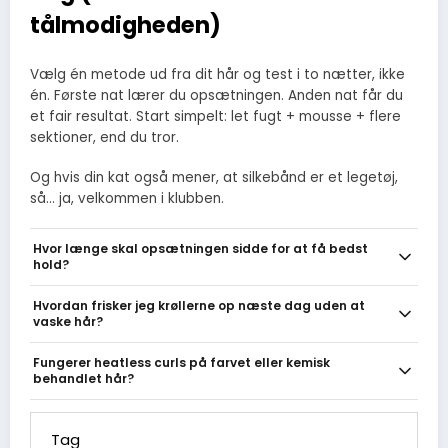
tålmodigheden)
Vælg én metode ud fra dit hår og test i to nætter, ikke
én. Første nat lærer du opsætningen. Anden nat får du
et fair resultat. Start simpelt: let fugt + mousse + flere
sektioner, end du tror.
Og hvis din kat også mener, at silkebånd er et legetøj,
så… ja, velkommen i klubben.
Hvor længe skal opsætningen sidde for at få bedst
hold?
Overnight (6-8 timer) giver oftest bedste og mest holdbare
Hvordan frisker jeg krøllerne op næste dag uden at
resultat, især til tykt eller langt hår. Har du travlt, så lad
vaske hår?
opsætningen sidde minimum 3-4 timer; kortere tid kan give lette
bølger, men ikke fuldt sæt. Hvis tiden er knap, kan en kort for-
Brug tørshampoo i rødderne for instant lift, sprøjt let med en
Fungerer heatless curls på farvet eller kemisk
tørring (70-80 %) hjælpe krøllen med at
leave-in mist eller vand og scrunch for at reaktivere produktet, og
behandlet hår?
brug en meget lille smule olie på spidserne mod frizz. Hvis enkelte
sektioner er flade, kan du genskabe dem med en hurtig lille twist
Ja, men behandle dit hår forsigtigt: kemisk behandlet og bleget
eller mini-roller uden at lave hele opsætningen om.
hår er ofte mere porøst og reagerer anderledes på fugt og
Tag
produkter. Brug milde leave-ins, undgå grove elastikker og prioriter