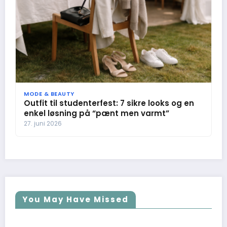
MODE & BEAUTY
Outfit til studenterfest: 7 sikre looks og en
enkel løsning på “pænt men varmt”
27. juni 2026
You May Have Missed