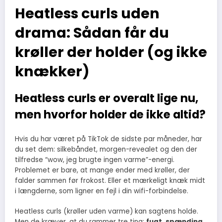
Heatless curls uden
drama: Sådan får du
krøller der holder (og ikke
knækker)
Heatless curls er overalt lige nu,
men hvorfor holder de ikke altid?
Hvis du har været på TikTok de sidste par måneder, har
du set dem: silkebåndet, morgen-revealet og den der
tilfredse “wow, jeg brugte ingen varme”-energi.
Problemet er bare, at mange ender med krøller, der
falder sammen før frokost. Eller et mærkeligt knæk midt
i længderne, som ligner en fejl i din wifi-forbindelse.
Heatless curls (krøller uden varme) kan sagtens holde.
Men de kræver, at du rammer tre ting:
fugt, spænding