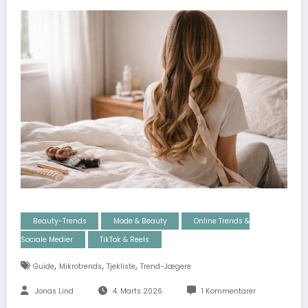
Beauty-Trends
Mode & Beauty
Online Trends &
Sociale Medier
TikTok & Reels
,
,
,
Guide
Mikrotrends
Tjekliste
Trend-Jægere
Jonas Lind
4. Marts 2026
1 Kommentarer