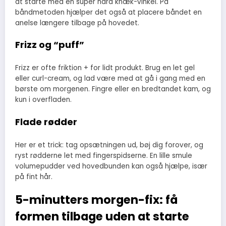
at starte med en super hård knæk-vinkel. På
båndmetoden hjælper det også at placere båndet en
anelse længere tilbage på hovedet.
Frizz og “puff”
Frizz er ofte friktion + for lidt produkt. Brug en let gel
eller curl-cream, og lad være med at gå i gang med en
børste om morgenen. Fingre eller en bredtandet kam, og
kun i overfladen.
Flade rødder
Her er et trick: tag opsætningen ud, bøj dig forover, og
ryst rødderne let med fingerspidserne. En lille smule
volumepudder ved hovedbunden kan også hjælpe, især
på fint hår.
5-minutters morgen-fix: få
formen tilbage uden at starte