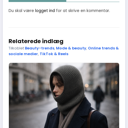
Du skal være
logget ind
for at skrive en kommentar.
Relaterede indlæg
Tilkoblet
Beauty-trends
,
Mode & beauty
,
Online trends &
sociale medier
,
TikTok & Reels