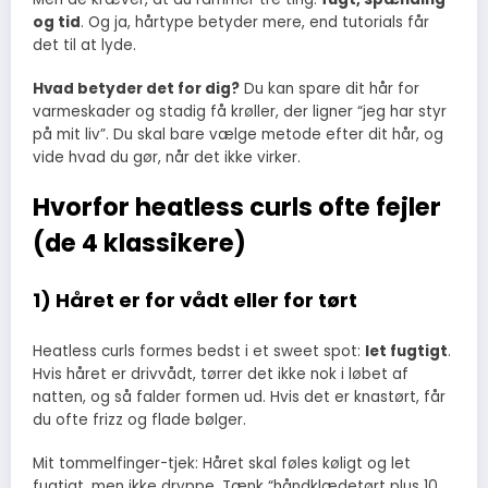
og tid
. Og ja, hårtype betyder mere, end tutorials får
det til at lyde.
Hvad betyder det for dig?
Du kan spare dit hår for
varmeskader og stadig få krøller, der ligner “jeg har styr
på mit liv”. Du skal bare vælge metode efter dit hår, og
vide hvad du gør, når det ikke virker.
Hvorfor heatless curls ofte fejler
(de 4 klassikere)
1) Håret er for vådt eller for tørt
Heatless curls formes bedst i et sweet spot:
let fugtigt
.
Hvis håret er drivvådt, tørrer det ikke nok i løbet af
natten, og så falder formen ud. Hvis det er knastørt, får
du ofte frizz og flade bølger.
Mit tommelfinger-tjek: Håret skal føles køligt og let
fugtigt, men ikke dryppe. Tænk “håndklædetørt plus 10