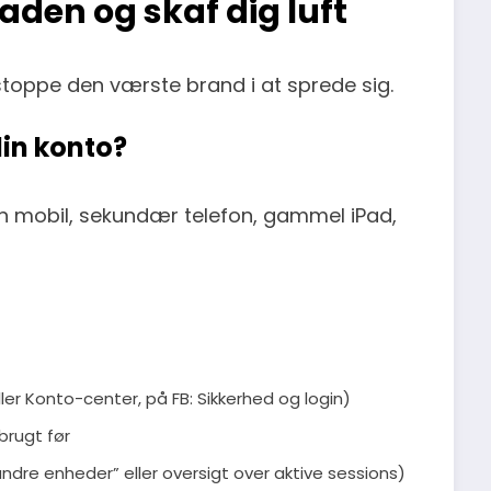
kaden og skaf dig luft
t stoppe den værste brand i at sprede sig.
din konto?
n mobil, sekundær telefon, gammel iPad,
ller Konto-center, på FB: Sikkerhed og login)
 brugt før
andre enheder” eller oversigt over aktive sessions)