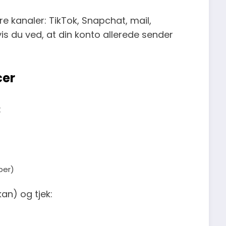
e kanaler: TikTok, Snapchat, mail,
vis du ved, at din konto allerede sender
cer
:
per)
an) og tjek: