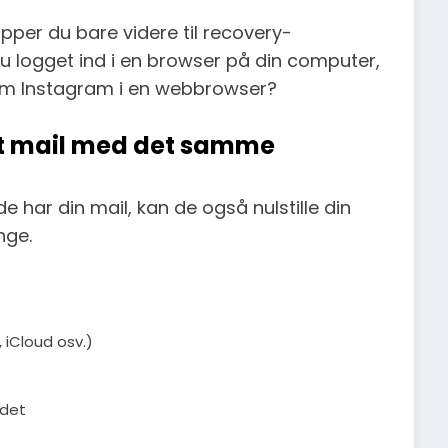
opper du bare videre til recovery-
 du logget ind i en browser på din computer,
som Instagram i en webbrowser?
tet mail med det samme
 de har din mail, kan de også nulstille din
nge.
 iCloud osv.)
 det