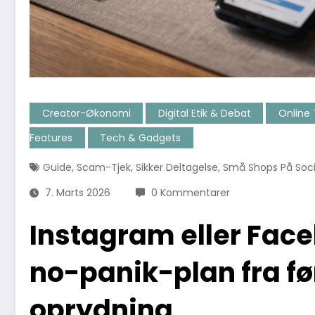
Creator-Økonomi
Digital Etik & Debat
Online 
Features
Tech & Gadgets
,
,
,
Guide
Scam-Tjek
Sikker Deltagelse
Små Shops På Soci
7. Marts 2026
0 Kommentarer
Instagram eller Fac
no-panik-plan fra før
oprydning