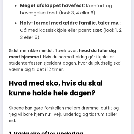
Meget afslappet havefest:
Komfort og
bevægelse først (look 3, 4 eller 6).
Halv-formel med ældre familie, taler mv.:
Gå med klassisk kjole eller pænt sæt (look 1, 2,
3 eller 5).
Sidst men ikke mindst: Tænk over,
hvad du føler dig
mest hjemme i
. Hvis du normalt aldrig går i kjole, er
studenterfesten sjældent dagen, hvor du pludselig skal
vænne dig til det i 12 timer.
Hvad med sko, hvis du skal
kunne holde hele dagen?
Skoene kan gøre forskellen mellem drømme-outfit og
“jeg vil bare hjem nu”. Vejr, underlag og tidsrum spiller
ind.
1. Vælg sko efter underlag