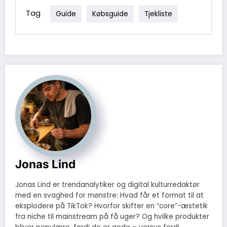
tasken til hurtige korrektioner. På den måde får du både gode
hand for at finde pæne, unikke items til lav pris. Fokusér på et par
fotos og intakt frisure resten af dagen.
tidløse stykker du kan genbruge bagefter, og vælg naturlige fibre
Tag
Guide
Købsguide
Tjekliste
som holder formen og ånder bedre. Små ting som at opdatere
med nye accessories giver også et 'nyt' look uden stort forbrug.
Jonas Lind
Jonas Lind er trendanalytiker og digital kulturredaktør
med en svaghed for mønstre: Hvad får et format til at
eksplodere på TikTok? Hvorfor skifter en “core”-æstetik
fra niche til mainstream på få uger? Og hvilke produkter