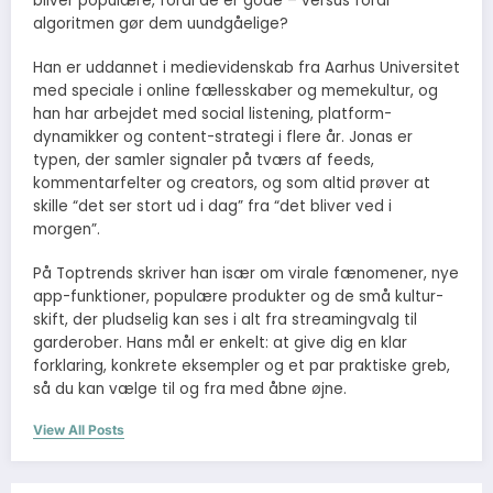
bliver populære, fordi de er gode – versus fordi
algoritmen gør dem uundgåelige?
Han er uddannet i medievidenskab fra Aarhus Universitet
med speciale i online fællesskaber og memekultur, og
han har arbejdet med social listening, platform-
dynamikker og content-strategi i flere år. Jonas er
typen, der samler signaler på tværs af feeds,
kommentarfelter og creators, og som altid prøver at
skille “det ser stort ud i dag” fra “det bliver ved i
morgen”.
På Toptrends skriver han især om virale fænomener, nye
app-funktioner, populære produkter og de små kultur-
skift, der pludselig kan ses i alt fra streamingvalg til
garderober. Hans mål er enkelt: at give dig en klar
forklaring, konkrete eksempler og et par praktiske greb,
så du kan vælge til og fra med åbne øjne.
View All Posts