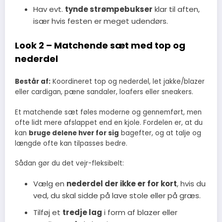
Hav evt.
tynde strømpebukser
klar til aften,
især hvis festen er meget udendørs.
Look 2 – Matchende sæt med top og
nederdel
Består af:
Koordineret top og nederdel, let jakke/blazer
eller cardigan, pæne sandaler, loafers eller sneakers.
Et matchende sæt føles moderne og gennemført, men
ofte lidt mere afslappet end en kjole. Fordelen er, at du
kan
bruge delene hver for sig
bagefter, og at talje og
længde ofte kan tilpasses bedre.
Sådan gør du det vejr-fleksibelt:
Vælg en
nederdel der ikke er for kort
, hvis du
ved, du skal sidde på lave stole eller på græs.
Tilføj et
tredje lag
i form af blazer eller