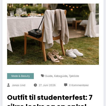
,
,
Mode & Beauty
Guide
Købsguide
Tjekliste
Jonas Lind
27. Juni 2026
0 Kommentarer
Outfit til studenterfest: 7