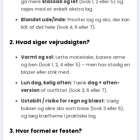
gå mere
klassisk og let
(look 1, 2 eller 5) og
nøjes med et enkelt ekstra lag.
Blandet ude/inde:
Prioriter lag og sko, der kan
lidt af det hele (look 4, 6 eller 7).
2. Hvad siger vejrudsigten?
Varmt og sol:
Lette materialer, barere arme
og ben (look 1, 2, 4 eller 5) – men hav stadig en
blazer eller strik med.
Lun dag, kølig aften:
Tænk
dag + aften-
version
af outfittet (look 3, 6 eller 7).
Ustabilt / risiko for regn og blæst:
Vælg
bukser og sikre sko som base (look 3 eller 6),
og læg kræfterne i praktiske lag.
3. Hvor formel er festen?