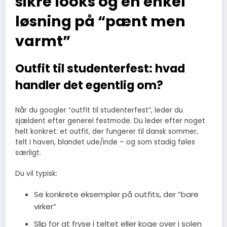
sikre looks og en enkel
løsning på “pænt men
varmt”
Outfit til studenterfest: hvad
handler det egentlig om?
Når du googler “outfit til studenterfest”, leder du
sjældent efter generel festmode. Du leder efter noget
helt konkret: et outfit, der fungerer til dansk sommer,
telt i haven, blandet ude/inde – og som stadig føles
særligt.
Du vil typisk:
Se konkrete eksempler på outfits, der “bare
virker”
Slip for at fryse i teltet eller koge over i solen