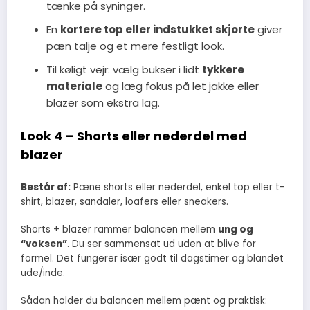
tænke på syninger.
En
kortere top eller indstukket skjorte
giver
pæn talje og et mere festligt look.
Til køligt vejr: vælg bukser i lidt
tykkere
materiale
og læg fokus på let jakke eller
blazer som ekstra lag.
Look 4 – Shorts eller nederdel med
blazer
Består af:
Pæne shorts eller nederdel, enkel top eller t-
shirt, blazer, sandaler, loafers eller sneakers.
Shorts + blazer rammer balancen mellem
ung og
“voksen”
. Du ser sammensat ud uden at blive for
formel. Det fungerer især godt til dagstimer og blandet
ude/inde.
Sådan holder du balancen mellem pænt og praktisk: