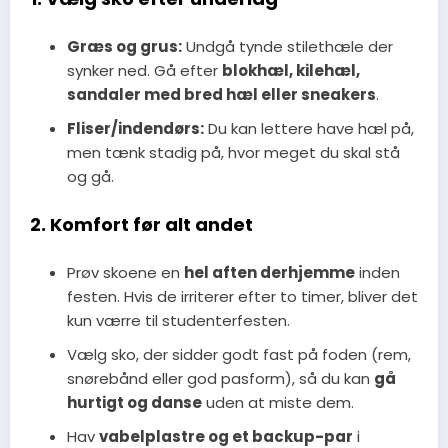
Græs og grus:
Undgå tynde stilethæle der
synker ned. Gå efter
blokhæl, kilehæl,
sandaler med bred hæl eller sneakers
.
Fliser/indendørs:
Du kan lettere have hæl på,
men tænk stadig på, hvor meget du skal stå
og gå.
2. Komfort før alt andet
Prøv skoene en
hel aften derhjemme
inden
festen. Hvis de irriterer efter to timer, bliver det
kun værre til studenterfesten.
Vælg sko, der sidder godt fast på foden (rem,
snørebånd eller god pasform), så du kan
gå
hurtigt og danse
uden at miste dem.
Hav
vabelplastre og et backup-par
i