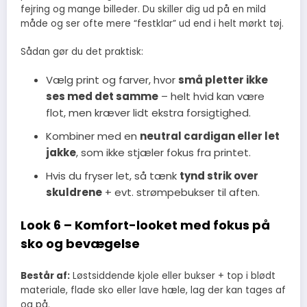
fejring og mange billeder. Du skiller dig ud på en mild
måde og ser ofte mere “festklar” ud end i helt mørkt tøj.
Sådan gør du det praktisk:
Vælg print og farver, hvor
små pletter ikke
ses med det samme
– helt hvid kan være
flot, men kræver lidt ekstra forsigtighed.
Kombiner med en
neutral cardigan eller let
jakke
, som ikke stjæler fokus fra printet.
Hvis du fryser let, så tænk
tynd strik over
skuldrene
+ evt. strømpebukser til aften.
Look 6 – Komfort-looket med fokus på
sko og bevægelse
Består af:
Løstsiddende kjole eller bukser + top i blødt
materiale, flade sko eller lave hæle, lag der kan tages af
og på.