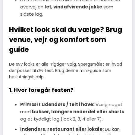
overvej en
let, vindafvisende jakke
som
sidste lag.
Hvilket look skal du vælge? Brug
venue, vejr og komfort som
guide
De syv looks er alle “rigtige” valg. Spørgsmålet er, hvad
der passer til
din
fest. Brug denne mini-guide som
beslutningshjælp.
1. Hvor foregår festen?
Primært udendørs / telt i have:
Vælg noget
med
bukser, længere nederdel eller shorts
og et tydeligt lag (look 2, 3, 4 eller 7).
Indendørs, restaurant eller lokale:
Du kan