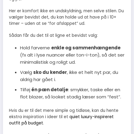
Her er komfort ikke en undskyldning, men selve stilen. Du
vælger bevidst det, du kan holde ud at have på i 10+
timer – uden at se “for afslappet” ud.
Sådan får du det til at ligne et bevidst valg:
Hold farverne
enkle og sammenhængende
(fx alt i lyse nuancer eller ton-i-ton), så det ser
minimalistisk og roligt ud.
Vælg
sko du kender
, ikke et helt nyt par, du
aldrig har gået i.
Tilføj
én pæn detalje
: smykker, taske eller en
flot blazer, så looket stadig læser som “fest”.
Hvis du er til det mere simple og tidløse, kan du hente
ekstra inspiration i ideer til et
quiet luxury-inspireret
outfit på budget
.