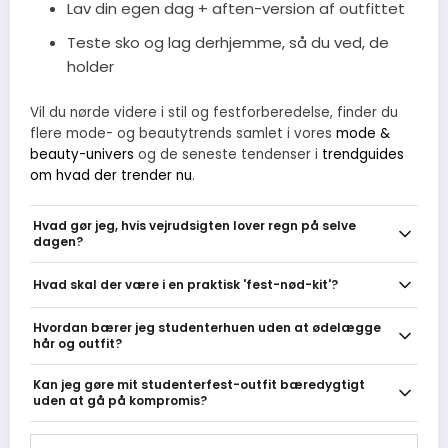
Lav din egen dag + aften-version af outfittet
Teste sko og lag derhjemme, så du ved, de
holder
Vil du nørde videre i stil og festforberedelse, finder du
flere mode- og beautytrends samlet i vores
mode &
beauty-univers
og de seneste tendenser i
trendguides
om hvad der trender nu
.
Hvad gør jeg, hvis vejrudsigten lover regn på selve
dagen?
Vælg et ydre lag der kan tåle vand men stadig se festligt ud, fx en
Hvad skal der være i en praktisk 'fest-nød-kit'?
let trenchcoat eller en uforet, coated jakke som kan pakkes i en
taske. Hav et lille sammenfoldeligt paraply i tasken og overvej
Pak plaster, dobbeltsidet tape eller sikkerhedsnåle, en mini-sy-kit,
Hvordan bærer jeg studenterhuen uden at ødelægge
pæne gummistøvler eller vandafvisende lædersko behandlet
pletfjerner-stick og et par ekstra strømpebukser. Til make-up Hold
hår og outfit?
med spray. Undgå sarte stoffer der bliver gennemsigtige når de
en lille setting-spray eller pudder og en rejse-tørrshampoo til frizz
bliver våde, og læg en plastikpose ved skoene til transport hjem.
eller fedtet hår. Et par plasters til vabler og en sammenfoldelig
Sæt huen på som det sidste, brug et par diskrete hårnåle i
Kan jeg gøre mit studenterfest-outfit bæredygtigt
kam redder ofte dagen.
siderne til at låse den fast, og undgå meget høje frisurer der gør
uden at gå på kompromis?
huen ustabil. Lav en lav knold eller løse bølger som er nemme at
folde under huen, og hav en lille børste og nogle ekstra nåle i
Ja: overvej at leje festtøj, låne fra venner eller shoppe second-