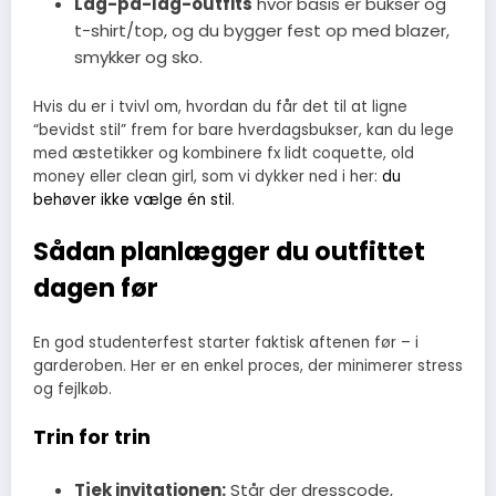
Lag-på-lag-outfits
hvor basis er bukser og
t-shirt/top, og du bygger fest op med blazer,
smykker og sko.
Hvis du er i tvivl om, hvordan du får det til at ligne
“bevidst stil” frem for bare hverdagsbukser, kan du lege
med æstetikker og kombinere fx lidt coquette, old
money eller clean girl, som vi dykker ned i her:
du
behøver ikke vælge én stil
.
Sådan planlægger du outfittet
dagen før
En god studenterfest starter faktisk aftenen før – i
garderoben. Her er en enkel proces, der minimerer stress
og fejlkøb.
Trin for trin
Tjek invitationen:
Står der dresscode,