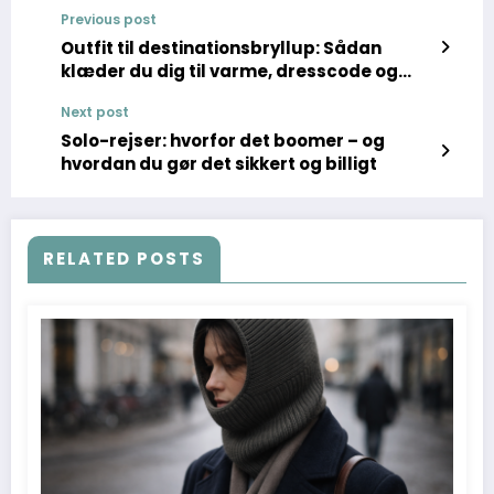
Previous post
Outfit til destinationsbryllup: Sådan
klæder du dig til varme, dresscode og
svært terræn
Next post
Solo-rejser: hvorfor det boomer – og
hvordan du gør det sikkert og billigt
RELATED POSTS