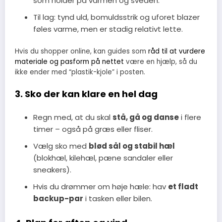
som holder på varmen og sveden.
Til lag: tynd uld, bomuldsstrik og uforet blazer
føles varme, men er stadig relativt lette.
Hvis du shopper online, kan guides som
råd til at vurdere
materiale og pasform på nettet
være en hjælp, så du
ikke ender med “plastik-kjole” i posten.
3. Sko der kan klare en hel dag
Regn med, at du skal
stå, gå og danse
i flere
timer – også på græs eller fliser.
Vælg sko med
blød sål og stabil hæl
(blokhæl, kilehæl, pæne sandaler eller
sneakers).
Hvis du drømmer om høje hæle: hav
et fladt
backup-par
i tasken eller bilen.