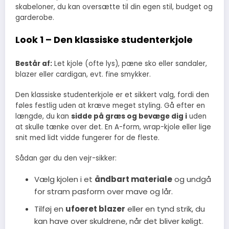
skabeloner, du kan oversætte til din egen stil, budget og
garderobe.
Look 1 – Den klassiske studenterkjole
Består af:
Let kjole (ofte lys), pæne sko eller sandaler,
blazer eller cardigan, evt. fine smykker.
Den klassiske studenterkjole er et sikkert valg, fordi den
føles festlig uden at kræve meget styling. Gå efter en
længde, du kan
sidde på græs og bevæge dig i
uden
at skulle tænke over det. En A-form, wrap-kjole eller lige
snit med lidt vidde fungerer for de fleste.
Sådan gør du den vejr-sikker:
Vælg kjolen i et
åndbart materiale
og undgå
for stram pasform over mave og lår.
Tilføj en
ufoeret blazer
eller en tynd strik, du
kan have over skuldrene, når det bliver køligt.