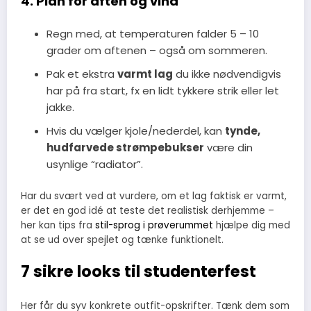
4. Plan for aften og vind
Regn med, at temperaturen falder 5 – 10
grader om aftenen – også om sommeren.
Pak et ekstra
varmt lag
du ikke nødvendigvis
har på fra start, fx en lidt tykkere strik eller let
jakke.
Hvis du vælger kjole/nederdel, kan
tynde,
hudfarvede strømpebukser
være din
usynlige “radiator”.
Har du svært ved at vurdere, om et lag faktisk er varmt,
er det en god idé at teste det realistisk derhjemme –
her kan tips fra
stil-sprog i prøverummet
hjælpe dig med
at se ud over spejlet og tænke funktionelt.
7 sikre looks til studenterfest
Her får du syv konkrete outfit-opskrifter. Tænk dem som