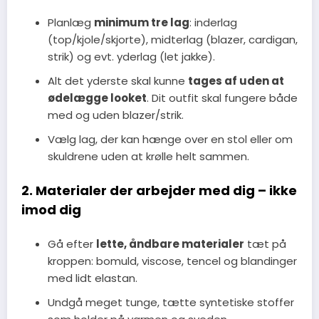
Planlæg
minimum tre lag
: inderlag
(top/kjole/skjorte), midterlag (blazer, cardigan,
strik) og evt. yderlag (let jakke).
Alt det yderste skal kunne
tages af uden at
ødelægge looket
. Dit outfit skal fungere både
med og uden blazer/strik.
Vælg lag, der kan hænge over en stol eller om
skuldrene uden at krølle helt sammen.
2. Materialer der arbejder med dig – ikke
imod dig
Gå efter
lette, åndbare materialer
tæt på
kroppen: bomuld, viscose, tencel og blandinger
med lidt elastan.
Undgå meget tunge, tætte syntetiske stoffer