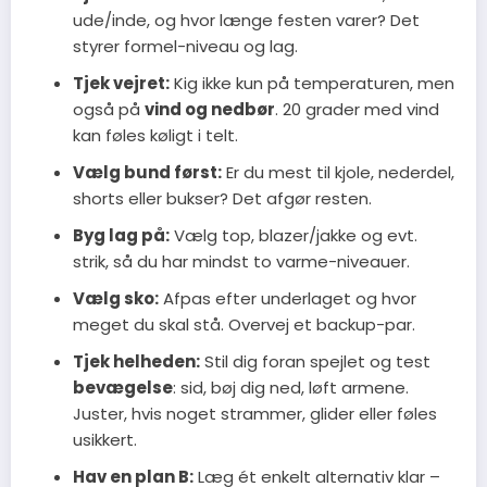
ude/inde, og hvor længe festen varer? Det
styrer formel-niveau og lag.
Tjek vejret:
Kig ikke kun på temperaturen, men
også på
vind og nedbør
. 20 grader med vind
kan føles køligt i telt.
Vælg bund først:
Er du mest til kjole, nederdel,
shorts eller bukser? Det afgør resten.
Byg lag på:
Vælg top, blazer/jakke og evt.
strik, så du har mindst to varme-niveauer.
Vælg sko:
Afpas efter underlaget og hvor
meget du skal stå. Overvej et backup-par.
Tjek helheden:
Stil dig foran spejlet og test
bevægelse
: sid, bøj dig ned, løft armene.
Juster, hvis noget strammer, glider eller føles
usikkert.
Hav en plan B:
Læg ét enkelt alternativ klar –